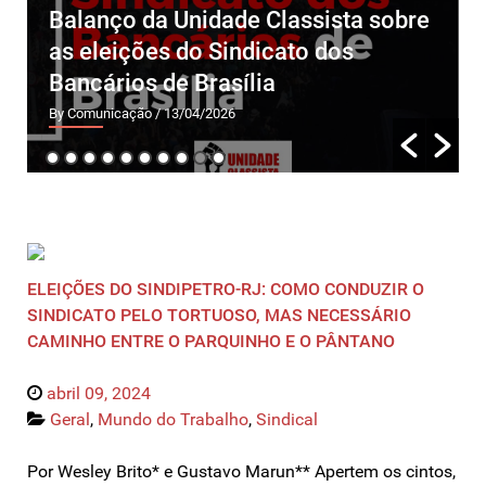
nidade Classista sobre
ULTRAPASSAMOS 
o Sindicato dos
MIL SEGUIDORES(
Brasília
INSTAGRAM.
04/2026
By Comunicação
/ 09/04/2026
ELEIÇÕES DO SINDIPETRO-RJ: COMO CONDUZIR O
SINDICATO PELO TORTUOSO, MAS NECESSÁRIO
CAMINHO ENTRE O PARQUINHO E O PÂNTANO
abril 09, 2024
Geral
,
Mundo do Trabalho
,
Sindical
Por Wesley Brito* e Gustavo Marun** Apertem os cintos,