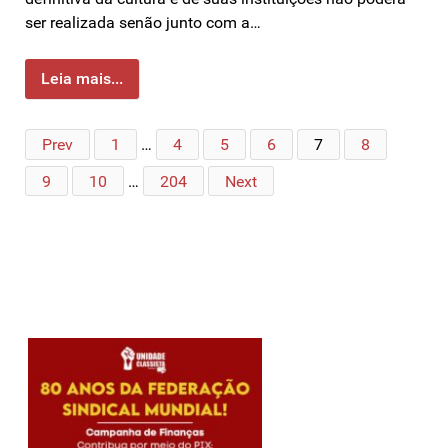
ser realizada senão junto com a…
Leia mais...
Prev
1
…
4
5
6
7
8
9
10
…
204
Next