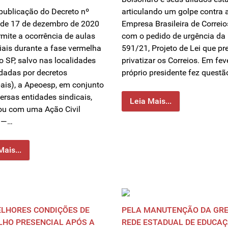
publicação do Decreto nº
articulando um golpe contra 
 de 17 de dezembro de 2020
Empresa Brasileira de Correio
rmite a ocorrência de aulas
com o pedido de urgência da
iais durante a fase vermelha
591/21, Projeto de Lei que pr
o SP, salvo nas localidades
privatizar os Correios. Em fev
dadas por decretos
próprio presidente fez quest
ais), a Apeoesp, em conjunto
ersas entidades sindicais,
Leia Mais...
ou com uma Ação Civil
a —…
Mais...
LHORES CONDIÇÕES DE
PELA MANUTENÇÃO DA GRE
HO PRESENCIAL APÓS A
REDE ESTADUAL DE EDUCAÇ