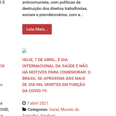
O E
anticomunista, com políticas de
destruição dos direitos trabalhistas,
sociais e previdenciários, com a…
Leia Mais...
HOJE, 7 DE ABRIL, É DIA
OS
INTERNACIONAL DA SAÚDE E NÃO
HÁ MOTIVOS PARA COMEMORAR: O
BRASIL SE APROXIMA DAS MAIS
do
DE 350 MIL MORTES EM FUNÇÃO
DA COVID-19.
is
7 abril 2021
OVID,
Categories:
Geral
,
Mundo do
ão
Trabalho
,
Sindical