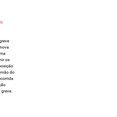
do
greve
 nova
ima
nir os
posição
união do
corrida
eção
 greve.