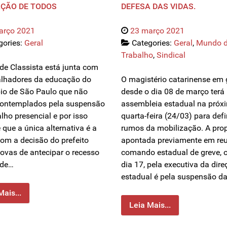
ÇÃO DE TODOS
DEFESA DAS VIDAS.
arço 2021
23 março 2021
gories:
Geral
Categories:
Geral
,
Mundo 
Trabalho
,
Sindical
de Classista está junta com
alhadores da educação do
O magistério catarinense em 
io de São Paulo que não
desde o dia 08 de março terá
ontemplados pela suspensão
assembleia estadual na próx
lho presencial e por isso
quarta-feira (24/03) para defi
 que a única alternativa é a
rumos da mobilização. A pro
Com a decisão do prefeito
apontada previamente em re
ovas de antecipar o recesso
comando estadual de greve, o
 de…
dia 17, pela executiva da dir
estadual é pela suspensão da
Mais...
Leia Mais...