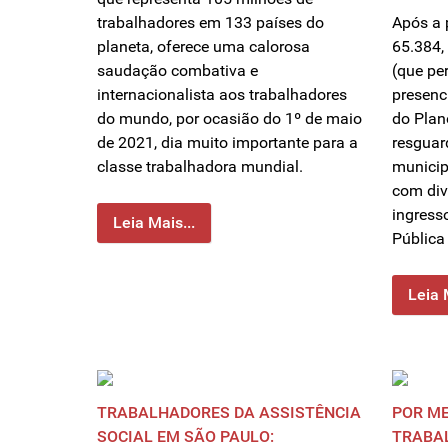
trabalhadores em 133 países do
Após a 
planeta, oferece uma calorosa
65.384,
saudação combativa e
(que pe
internacionalista aos trabalhadores
presenc
do mundo, por ocasião do 1º de maio
do Plan
de 2021, dia muito importante para a
resguar
classe trabalhadora mundial.
municip
com div
ingress
Leia Mais...
Públic
Leia 
TRABALHADORES DA ASSISTÊNCIA
POR ME
SOCIAL EM SÃO PAULO:
TRABAL