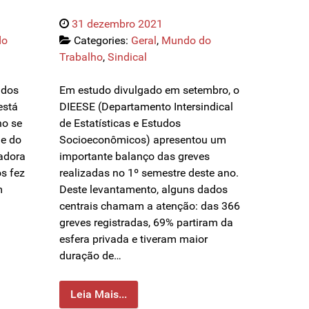
31 dezembro 2021
do
Categories:
Geral
,
Mundo do
Trabalho
,
Sindical
idos
Em estudo divulgado em setembro, o
está
DIEESE (Departamento Intersindical
no se
de Estatísticas e Estudos
 e do
Socioeconômicos) apresentou um
adora
importante balanço das greves
s fez
realizadas no 1º semestre deste ano.
m
Deste levantamento, alguns dados
centrais chamam a atenção: das 366
greves registradas, 69% partiram da
esfera privada e tiveram maior
duração de…
Leia Mais...