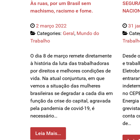
Às ruas, por um Brasil sem
SEGUR
machismo, racismo e fome.
NACIO
2 março 2022
31 ja
Categories:
Geral
,
Mundo do
Cate
Trabalho
Trabalh
O dia 8 de março remete diretamente
Desde o
à história da luta das trabalhadoras
e traba
por direitos e melhores condições de
Eletrob
vida. Na atual conjuntura, em que
entrara
vemos a situação das mulheres
indeter
brasileiras se degradar a cada dia em
no CEPE
função da crise do capital, agravada
Energia
pela pandemia de covid-19, é
grevista
necessário…
conta c
de…
Leia Mais...