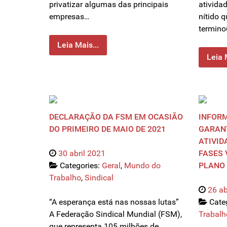
privatizar algumas das principais
ativida
empresas…
nítido 
termino
Leia Mais...
Leia 
DECLARAÇÃO DA FSM EM OCASIÃO
INFORM
DO PRIMEIRO DE MAIO DE 2021
GARAN
ATIVID
30 abril 2021
FASES 
Categories:
Geral
,
Mundo do
PLANO 
Trabalho
,
Sindical
26 ab
“A esperança está nas nossas lutas”
Cate
A Federação Sindical Mundial (FSM),
Trabalh
que representa 105 milhões de