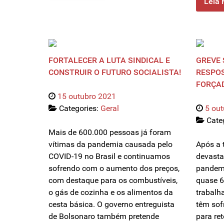
Leia 
FORTALECER A LUTA SINDICAL E
GREVE 
CONSTRUIR O FUTURO SOCIALISTA!
RESPOS
FORÇA
15 outubro 2021
Categories:
Geral
5 ou
Cate
Mais de 600.000 pessoas já foram
vítimas da pandemia causada pelo
Após a 
COVID-19 no Brasil e continuamos
devasta
sofrendo com o aumento dos preços,
pandemi
com destaque para os combustíveis,
quase 6
o gás de cozinha e os alimentos da
trabalh
cesta básica. O governo entreguista
têm sof
de Bolsonaro também pretende
para re