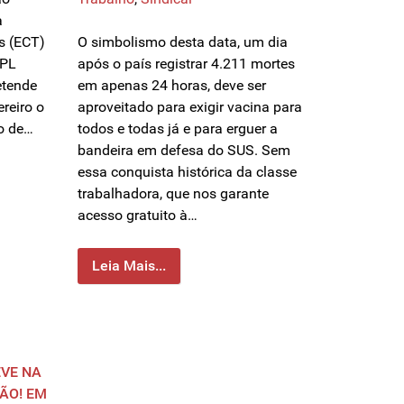
a
s (ECT)
O simbolismo desta data, um dia
 PL
após o país registrar 4.211 mortes
etende
em apenas 24 horas, deve ser
ereiro o
aproveitado para exigir vacina para
ão de…
todos e todas já e para erguer a
bandeira em defesa do SUS. Sem
essa conquista histórica da classe
trabalhadora, que nos garante
acesso gratuito à…
Leia Mais...
VE NA
ÃO! EM