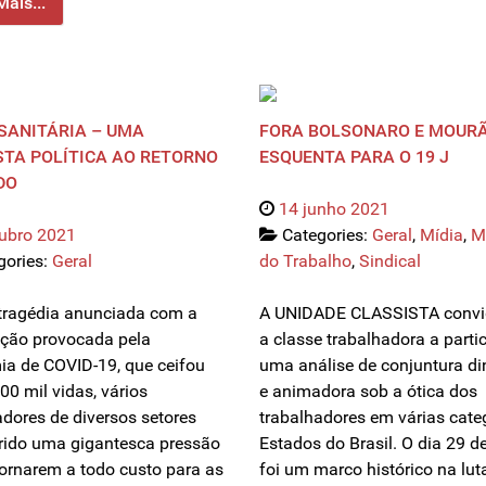
Mais...
SANITÁRIA – UMA
FORA BOLSONARO E MOURÃ
TA POLÍTICA AO RETORNO
ESQUENTA PARA O 19 J
DO
14 junho 2021
tubro 2021
Categories:
Geral
,
Mídia
,
M
gories:
Geral
do Trabalho
,
Sindical
tragédia anunciada com a
A UNIDADE CLASSISTA convi
ção provocada pela
a classe trabalhadora a parti
a de COVID-19, que ceifou
uma análise de conjuntura d
00 mil vidas, vários
e animadora sob a ótica dos
adores de diversos setores
trabalhadores em várias cate
rido uma gigantesca pressão
Estados do Brasil. O dia 29 d
tornarem a todo custo para as
foi um marco histórico na lut