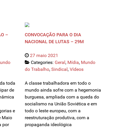
O –
CONVOCAÇÃO PARA O DIA
NACIONAL DE LUTAS – 29M
27 maio 2021
undo
Categories:
Geral
,
Mídia
,
Mundo
do Trabalho
,
Sindical
,
Vídeos
da toda
A classe trabalhadora em todo o
cipar de
mundo ainda sofre com a hegemonia
inâmica
burguesa, ampliada com a queda do
socialismo na União Soviética e em
gorias e
todo o leste europeu, com a
e Maio
reestruturação produtiva, com a
a por
propaganda ideológica