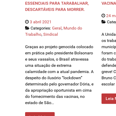
ESSENCIAIS PARA TARABALHAR,
VACINA
DESCARTÁVEIS PARA MORRER.
24 m
3 abril 2021
Cate
Categories:
Geral
,
Mundo do
Trabalho
,
Sindical
A Unida
os trab
Graças ao projeto genocida colocado
municíp
em prática pelo presidente Bolsonaro
foram c
e seus vassalos, o Brasil atravessa
do traba
uma situação de extrema
defende
calamidade com a atual pandemia. A
greve! 
despeito do ilusório “lockdown”
Bruno C
determinado pelo governador Dória, e
escolar
da apropriação oportunista em cima
do fornecimento das vacinas, no
Leia 
estado de São…