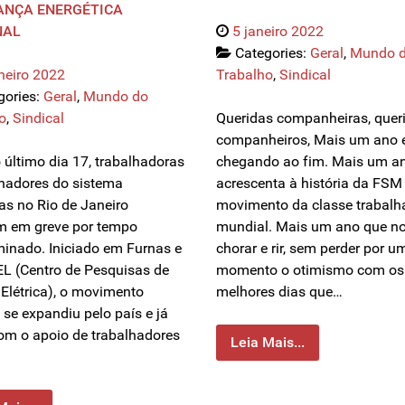
ANÇA ENERGÉTICA
NAL
5 janeiro 2022
Categories:
Geral
,
Mundo 
neiro 2022
Trabalho
,
Sindical
gories:
Geral
,
Mundo do
o
,
Sindical
Queridas companheiras, quer
companheiros, Mais um ano 
 último dia 17, trabalhadoras
chegando ao fim. Mais um a
lhadores do sistema
acrescenta à história da FSM
ras no Rio de Janeiro
movimento da classe trabalh
m em greve por tempo
mundial. Mais um ano que no
minado. Iniciado em Furnas e
chorar e rir, sem perder por u
L (Centro de Pesquisas de
momento o otimismo com os
 Elétrica), o movimento
melhores dias que…
 se expandiu pelo país e já
om o apoio de trabalhadores
Leia Mais...