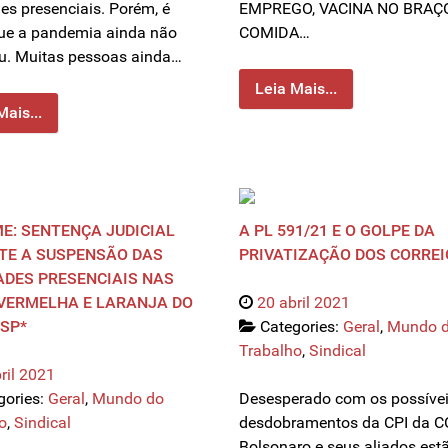
des presenciais. Porém, é
EMPREGO, VACINA NO BRAÇ
que a pandemia ainda não
COMIDA…
u. Muitas pessoas ainda…
Leia Mais...
Mais...
E: SENTENÇA JUDICIAL
A PL 591/21 E O GOLPE DA
TE A SUSPENSÃO DAS
PRIVATIZAÇÃO DOS CORREI
ADES PRESENCIAIS NAS
VERMELHA E LARANJA DO
20 abril 2021
SP*
Categories:
Geral
,
Mundo 
Trabalho
,
Sindical
ril 2021
gories:
Geral
,
Mundo do
Desesperado com os possíve
o
,
Sindical
desdobramentos da CPI da C
Bolsonaro e seus aliados est