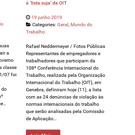
à ‘lista suja’ da OIT
19 junho 2019
do
Categories:
Geral
,
Mundo do
Trabalho
 suas
Rafael Neddermeyer / Fotos Públicas
air a
Representantes de empregadores e
governo
trabalhadores que participam da
a classe
108ª Conferência Internacional do
1/07 foi
Trabalho, realizada pela Organização
Internacional do Trabalho (OIT), em
 do
Genebra, definiram hoje (11), a lista
nº
com as 24 denúncias de violação às
me…
normas internacionais do trabalho
que serão analisadas pela Comissão
de Aplicação…