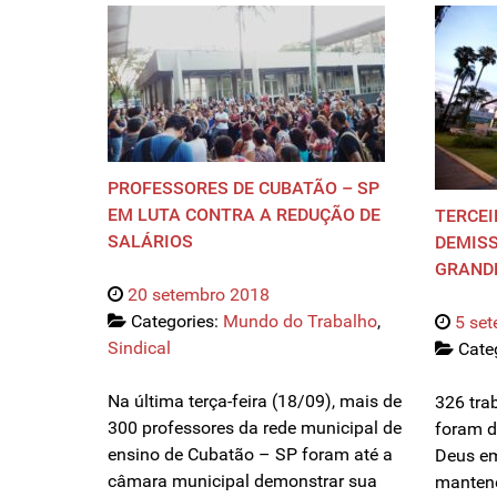
PROFESSORES DE CUBATÃO – SP
EM LUTA CONTRA A REDUÇÃO DE
TERCEI
SALÁRIOS
DEMISS
GRANDE
20 setembro 2018
Categories:
Mundo do Trabalho
,
5 se
Sindical
Cate
Na última terça-feira (18/09), mais de
326 tra
300 professores da rede municipal de
foram d
ensino de Cubatão – SP foram até a
Deus em
câmara municipal demonstrar sua
mantene