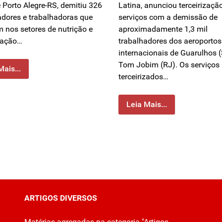
 Porto Alegre-RS, demitiu 326
Latina, anunciou terceirizaçã
adores e trabalhadoras que
serviços com a demissão de
 nos setores de nutrição e
aproximadamente 1,3 mil
zação…
trabalhadores dos aeroportos
internacionais de Guarulhos (
Tom Jobim (RJ). Os serviços
Mais...
terceirizados…
Leia Mais...
ARTIGOS DIVERSOS
Matérias agregadas na categoria "Artigos