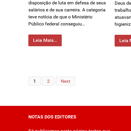
disposição de luta em defesa de seus
Deus de
salários e de sua carreira. A categoria
trabalh
teve notícia de que o Ministério
atuavam
Público federal conseguiu…
higieni
Leia Mais...
Leia 
1
2
Next
NOTAS DOS EDITORES
Só publicamos nesta página textos que