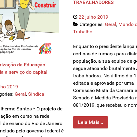
TRABALHADORES
22 julho 2019
Categories:
Geral
,
Mundo 
Trabalho
Enquanto o presidente lança
cortinas de fumaça para distr
população, a sua equipe de 
arização da Educação:
segue atacando brutalmente 
ia a serviço do capital
trabalhadora. No último dia 1
editada e aprovada por uma
lho 2019
Comissão Mista da Câmara e
gories:
Geral
,
Sindical
Senado à Medida Provisória 
881/2019, que recebeu o no
ilherme Santos * O projeto de
ização em curso na rede
Leia Mais...
l de ensino do Rio de Janeiro
unciado pelo governo federal é