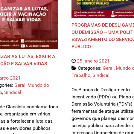
PROGRAMAS DE DESLIGAM
OU DEMISSÃO – UMA POLÍT
ESVAZIAMENTO DO SERVIÇ
PÚBLICO
ZAR AS LUTAS, EXIGIR A
25 janeiro 2021
ÇÃO E SALVAR VIDAS
Categories:
Geral
,
Mundo 
Trabalho
,
Sindical
arço 2021
gories:
Geral
,
Mundo do
Os Planos de Desligamento
o
,
Sindical
Incentivado (PDI’s) ou Plano 
Demissão Voluntária (PDV’s)
de Classista conclama toda
ferramentas de ataque utiliz
e, organizada em várias
governos que planeja desmon
as a fortalecer a luta das
serviço público para atender 
ras e servidores públicos
interesses financeiros de gru