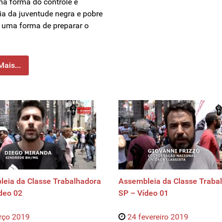
a forma do controle e
cia da juventude negra e pobre
; uma forma de preparar o
Mais...
eia da Classe Trabalhadora
Assembleia da Classe Traba
deo 02
SP – Vídeo 01
rço 2019
24 fevereiro 2019