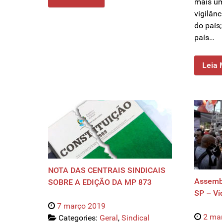
mais um
vigilân
do país
país…
Leia 
NOTA DAS CENTRAIS SINDICAIS
Assembl
SOBRE A EDIÇÃO DA MP 873
SP – Ví
7 março 2019
2 ma
Categories:
Geral
,
Sindical