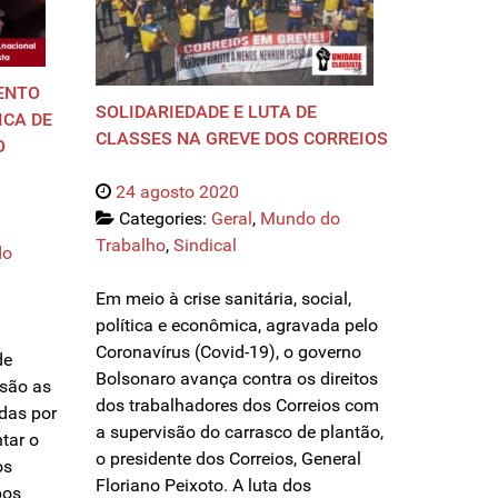
ENTO
SOLIDARIEDADE E LUTA DE
ICA DE
CLASSES NA GREVE DOS CORREIOS
O
24 agosto 2020
Categories:
Geral
,
Mundo do
Trabalho
,
Sindical
do
Em meio à crise sanitária, social,
política e econômica, agravada pelo
Coronavírus (Covid-19), o governo
de
Bolsonaro avança contra os direitos
 são as
dos trabalhadores dos Correios com
adas por
a supervisão do carrasco de plantão,
tar o
o presidente dos Correios, General
os
Floriano Peixoto. A luta dos
pos