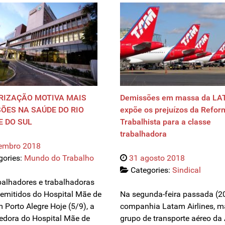
RIZAÇÃO MOTIVA MAIS
Demissões em massa da L
ÕES NA SAÚDE DO RIO
expõe os prejuízos da Refor
 DO SUL
Trabalhista para a classe
trabalhadora
tembro 2018
gories:
Mundo do Trabalho
31 agosto 2018
Categories:
Sindical
balhadores e trabalhadoras
emitidos do Hospital Mãe de
Na segunda-feira passada (20
 Porto Alegre Hoje (5/9), a
companhia Latam Airlines, m
dora do Hospital Mãe de
grupo de transporte aéreo da