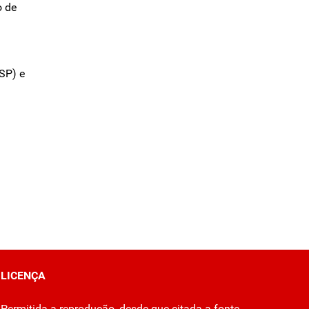
o de
SP) e
LICENÇA
Permitida a reprodução, desde que citada a fonte