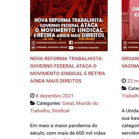
NOVA REFORMA TRABALHISTA:
ORGANI
GOVERNO FEDERAL ATACA O
VACINA
MOVIMENTO SINDICAL E RETIRA
AINDA MAIS DIREITOS
22 m
Cate
8 dezembro 2021
Trabalh
Categories:
Geral
,
Mundo do
Trabalho
,
Sindical
A Unida
sua bas
Em meio a maior pandemia do
categori
século, com mais de 600 mil vidas
servido