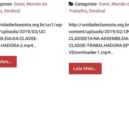
gories:
Geral
,
Mundo do
Categories:
Geral
,
Mundo 
o
,
Sindical
Trabalho
,
Sindical
unidadeclassista.org.br/uc1/wp-
http://unidadeclassista.org.
/uploads/2019/03/UC-
content/uploads/2019/02/U
LEIA-DA-CLASSE-
CLASSISTA-NA-ASSEMBLEIA-
LHADORA-2.mp4…
CLASSE-TRABALHADORA-SP
VDownloader-1.mp4…
Mais...
Leia Mais...