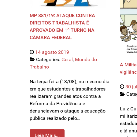
MP 881/19: ATAQUE CONTRA
DIREITOS TRABALHISTA É
APROVADO EM 1º TURNO NA
CÂMARA FEDERAL
14 agosto 2019
Categories:
Geral
,
Mundo do
A Milit
Trabalho
vigilânc
Na terça-feira (13/08), no mesmo dia
30 ju
em que estudantes e trabalhadores
Cate
realizaram grandes atos contra a
Reforma da Previdência e
Luiz Gu
denunciavam o ataque a educação
militar
pública realizado pelo…
estadua
e já an
Leia Mais...