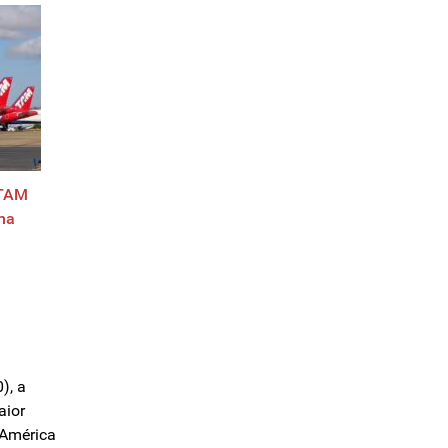
ATAM
ma
), a
aior
 América