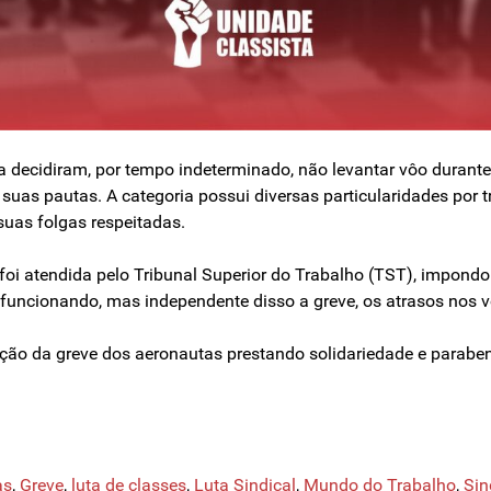
a decidiram, por tempo indeterminado, não levantar vôo durante
uas pautas. A categoria possui diversas particularidades por t
suas folgas respeitadas.
 foi atendida pelo Tribunal Superior do Trabalho (TST), impondo 
uncionando, mas independente disso a greve, os atrasos nos vô
ação da greve dos aeronautas prestando solidariedade e parabe
as
,
Greve
,
luta de classes
,
Luta Sindical
,
Mundo do Trabalho
,
Sin