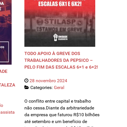
TODO APOIO À GREVE DOS
TRABALHADORES DA PEPSICO –
PELO FIM DAS ESCALAS 6×1 e 6×2!
ADE
28 novembro 2024
TALEZA
Categories:
Geral
O conflito entre capital e trabalho
do
não cessa.Diante da arbitrariedade
assista
da empresa que faturou R$10 bilhões
até setembro e um benefício de