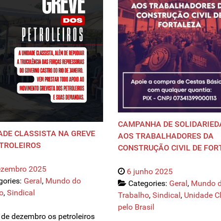
CAMPANHA DE SOLIDARIED
ADE CLASSISTA NA GREVE
AOS TRABALHADORES DA
TROLEIROS
CONSTRUÇÃO CIVIL DE FOR
ezembro 2025
6 junho 2025
gories:
Geral
,
Mundo do
Categories:
Geral
,
Mundo 
o
,
Sindical
Trabalho
,
Sindical
,
Unidade Cl
pelo Brasil
de dezembro os petroleiros