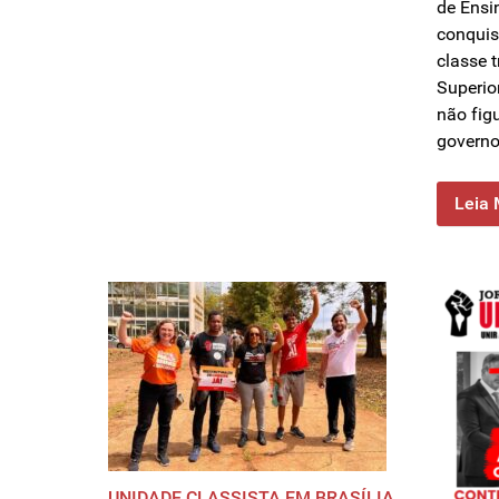
de Ensin
conquis
classe 
Superio
não fig
govern
Leia 
UNIDADE CLASSISTA EM BRASÍLIA