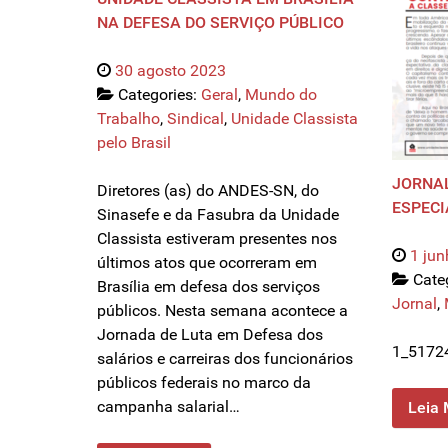
NA DEFESA DO SERVIÇO PÚBLICO
30 agosto 2023
Categories:
Geral
,
Mundo do
Trabalho
,
Sindical
,
Unidade Classista
pelo Brasil
JORNAL
Diretores (as) do ANDES-SN, do
ESPECI
Sinasefe e da Fasubra da Unidade
Classista estiveram presentes nos
1 ju
últimos atos que ocorreram em
Cate
Brasília em defesa dos serviços
Jornal
,
públicos. Nesta semana acontece a
Jornada de Luta em Defesa dos
1_5172
salários e carreiras dos funcionários
públicos federais no marco da
campanha salarial…
Leia 