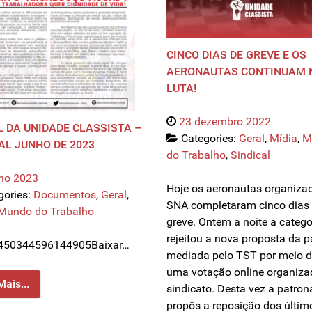
CINCO DIAS DE GREVE E OS
AERONAUTAS CONTINUAM 
LUTA!
23 dezembro 2022
 DA UNIDADE CLASSISTA –
Categories:
Geral
,
Mídia
,
M
AL JUNHO DE 2023
do Trabalho
,
Sindical
nho 2023
Hoje os aeronautas organiza
gories:
Documentos
,
Geral
,
SNA completaram cinco dias
Mundo do Trabalho
greve. Ontem a noite a catego
rejeitou a nova proposta da p
450344596144905Baixar…
mediada pelo TST por meio 
uma votação online organiza
Mais...
sindicato. Desta vez a patron
propôs a reposição dos últim