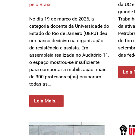
pelo Brasil
da UC e
grande 
No dia 19 de março de 2026, a
Trabalh
categoria docente da Universidade do
da ativ
Estado do Rio de Janeiro (UERJ) deu
Petrobrá
um passo decisivo na organização
do fim 
da resistência classista. Em
setembr
assembleia realizada no Auditório 11,
das fed
o espaço mostrou-se insuficiente
para comportar a mobilização: mais
Leia 
de 300 professores(as) ocuparam
todas as…
Leia Mais...