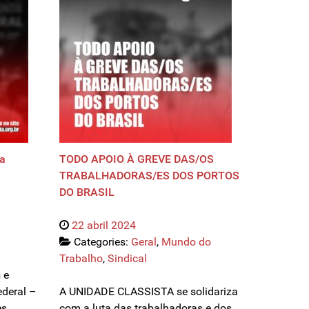
ta
TODO APOIO À GREVE DAS/OS
TRABALHADORAS/ES DOS PORTOS
DO BRASIL
22 abril 2024
Categories:
Geral
,
Mundo do
Trabalho
,
Sindical
 e
ederal –
A UNIDADE CLASSISTA se solidariza
es
com a luta das trabalhadoras e dos