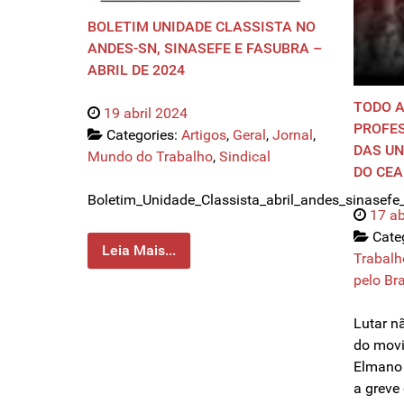
BOLETIM UNIDADE CLASSISTA NO
ANDES-SN, SINASEFE E FASUBRA –
ABRIL DE 2024
TODO A
19 abril 2024
PROFE
Categories:
Artigos
,
Geral
,
Jornal
,
DAS UN
Mundo do Trabalho
,
Sindical
DO CEA
Boletim_Unidade_Classista_abril_andes_sinasef
17 ab
Cate
Leia Mais...
Trabalh
pelo Bra
Lutar n
do movi
Elmano 
a greve