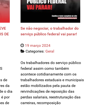
EVE
Se não negociar, o trabalhador do
IS DE
serviço público federal vai parar!
19 março 2024
Categories:
Geral
Os trabalhadores do serviço público
OS
federal assim como também
acontece cotidianamente com os
is de
trabalhadores estaduais e municipais
res da
estão mobilizados pela pauta de
e o dia
reivindicações de reposição das
 é por
perdas salariais, reestruturação das
ões de
carreiras, recomposição