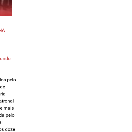
NA
undo
dos pelo
 de
ria
atronal
de mais
da pelo
al
os doze