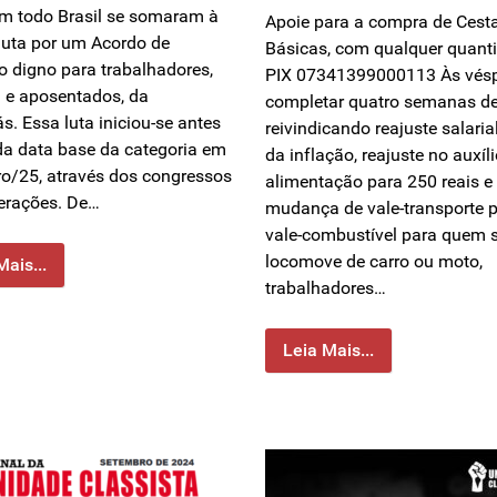
m todo Brasil se somaram à
Apoie para a compra de Cest
luta por um Acordo de
Básicas, com qualquer quanti
o digno para trabalhadores,
PIX 07341399000113 Às vésp
a e aposentados, da
completar quatro semanas de
s. Essa luta iniciou-se antes
reivindicando reajuste salari
da data base da categoria em
da inflação, reajuste no auxíl
o/25, através dos congressos
alimentação para 250 reais e
erações. De…
mudança de vale-transporte 
vale-combustível para quem 
locomove de carro ou moto,
Mais...
trabalhadores…
Leia Mais...