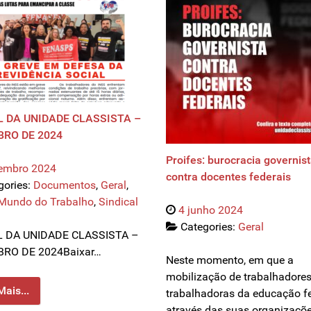
 DA UNIDADE CLASSISTA –
RO DE 2024
Proifes: burocracia governis
tembro 2024
contra docentes federais
gories:
Documentos
,
Geral
,
Mundo do Trabalho
,
Sindical
4 junho 2024
Categories:
Geral
 DA UNIDADE CLASSISTA –
RO DE 2024Baixar…
Neste momento, em que a
mobilização de trabalhadores
Mais...
trabalhadoras da educação f
através das suas organizaçõ