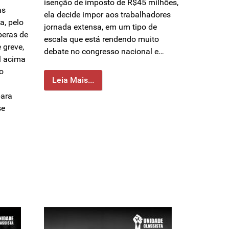
isenção de imposto de R$45 milhões,
as
ela decide impor aos trabalhadores
a, pelo
jornada extensa, em um tipo de
eras de
escala que está rendendo muito
 greve,
debate no congresso nacional e…
al acima
io
Leia Mais...
para
se