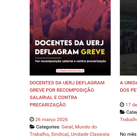
DOCENTES DA UERJ DEFLAGRAM
A UNID
GREVE POR RECOMPOSIÇÃO
DOS PE
SALARIAL E CONTRA
PRECARIZAÇÃO
17 d
Cate
26 março 2026
Trabalh
Categories:
Geral
,
Mundo do
Trabalho
,
Sindical
,
Unidade Classista
No mês 