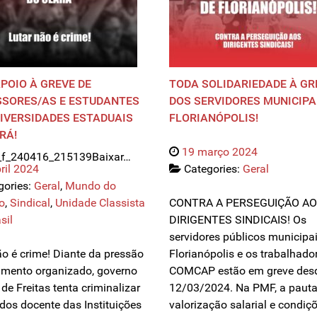
POIO À GREVE DE
TODA SOLIDARIEDADE À GR
SSORES/AS E ESTUDANTES
DOS SERVIDORES MUNICIPA
IVERSIDADES ESTADUAIS
FLORIANÓPOLIS!
RÁ!
19 março 2024
e_f_240416_215139Baixar…
ril 2024
Categories:
Geral
gories:
Geral
,
Mundo do
o
,
Sindical
,
Unidade Classista
CONTRA A PERSEGUIÇÃO A
sil
DIRIGENTES SINDICAIS! Os
servidores públicos municipa
ão é crime! Diante da pressão
Florianópolis e os trabalhado
mento organizado, governo
COMCAP estão em greve desd
de Freitas tenta criminalizar
12/03/2024. Na PMF, a pauta
 dos docente das Instituições
valorização salarial e condiç