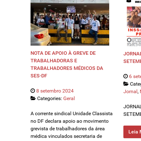
NOTA DE APOIO À GREVE DE
JORNAL
TRABALHADORAS E
SETEMB
TRABALHADORES MÉDICOS DA
SES-DF
6 se
Cate
8 setembro 2024
Jornal
,
Categories:
Geral
JORNAL
A corrente sindical Unidade Classista
SETEMB
no DF declara apoio ao movimento
grevista de trabalhadores da área
Leia 
médica vinculados secretaria de