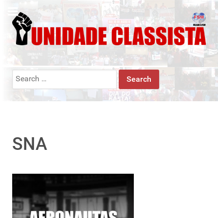
Search
for:
SNA