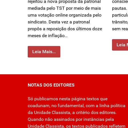
rejeitou a nova proposta da patronal
conscie
mediada pelo TST por meio de mais
pautas.
uma votação online organizada pelo
particu
sindicato. Desta vez a patronal
trânsito
propôs a reposição dos últimos doze
sem rea
meses de inflação…
Leia 
Leia Mais...
NOTAS DOS EDITORES
Só publicamos nesta página textos que
coadunam, no fundamental, com a linha política
da Unidade Classista, a critério dos editores.
Quando não assinados por instâncias pela
Unidade Classista, os textos publicados refletem