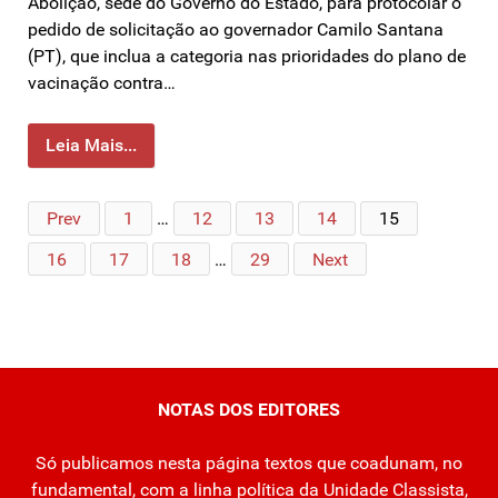
Abolição, sede do Governo do Estado, para protocolar o
pedido de solicitação ao governador Camilo Santana
(PT), que inclua a categoria nas prioridades do plano de
vacinação contra…
Leia Mais...
Prev
1
…
12
13
14
15
16
17
18
…
29
Next
NOTAS DOS EDITORES
Só publicamos nesta página textos que coadunam, no
fundamental, com a linha política da Unidade Classista,