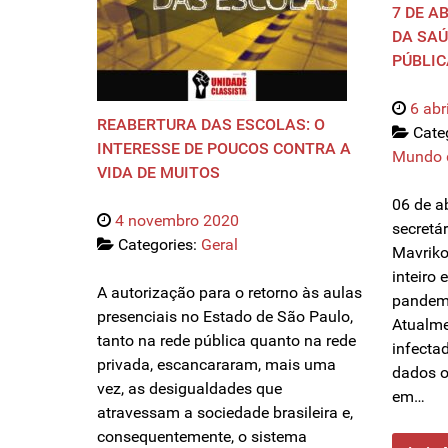
7 DE A
DA SAÚ
PÚBLIC
6 abr
REABERTURA DAS ESCOLAS: O
Cate
INTERESSE DE POUCOS CONTRA A
Mundo 
VIDA DE MUITOS
06 de ab
4 novembro 2020
secretá
Categories:
Geral
Mavriko
inteiro
A autorização para o retorno às aulas
pandemi
presenciais no Estado de São Paulo,
Atualme
tanto na rede pública quanto na rede
infecta
privada, escancararam, mais uma
dados of
vez, as desigualdades que
em…
atravessam a sociedade brasileira e,
consequentemente, o sistema