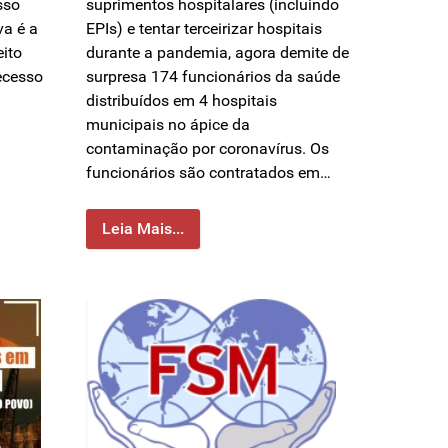
sso
suprimentos hospitalares (incluindo
va é a
EPIs) e tentar terceirizar hospitais
eito
durante a pandemia, agora demite de
ecesso
surpresa 174 funcionários da saúde
distribuídos em 4 hospitais
municipais no ápice da
contaminação por coronavírus. Os
funcionários são contratados em…
Leia Mais...