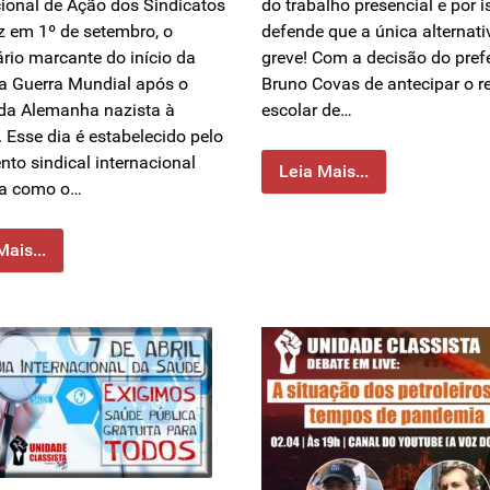
cional de Ação dos Sindicatos
do trabalho presencial e por i
z em 1º de setembro, o
defende que a única alternati
ário marcante do início da
greve! Com a decisão do pref
 Guerra Mundial após o
Bruno Covas de antecipar o r
da Alemanha nazista à
escolar de…
. Esse dia é estabelecido pelo
to sindical internacional
Leia Mais...
ta como o…
Mais...