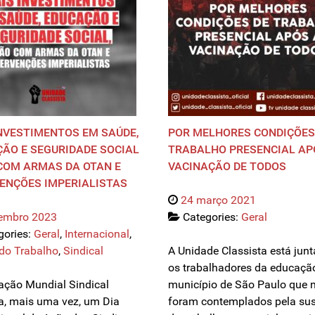
NVESTIMENTOS EM SAÚDE,
POR MELHORES CONDIÇÕES
ÃO E SEGURIDADE SOCIAL
TRABALHO PRESENCIAL AP
COM ARMAS DA OTAN E
VACINAÇÃO DE TODOS
ENÇÕES IMPERIALISTAS
24 março 2021
tembro 2023
Categories:
Geral
gories:
Geral
,
Internacional
,
do Trabalho
,
Sindical
A Unidade Classista está jun
os trabalhadores da educaçã
ação Mundial Sindical
município de São Paulo que 
a, mais uma vez, um Dia
foram contemplados pela su