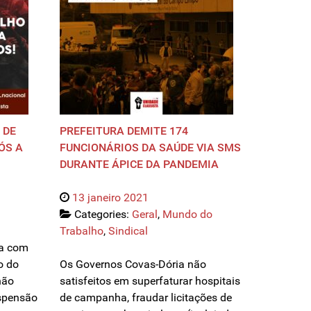
 DE
PREFEITURA DEMITE 174
ÓS A
FUNCIONÁRIOS DA SAÚDE VIA SMS
DURANTE ÁPICE DA PANDEMIA
13 janeiro 2021
Categories:
Geral
,
Mundo do
Trabalho
,
Sindical
ta com
o do
Os Governos Covas-Dória não
não
satisfeitos em superfaturar hospitais
spensão
de campanha, fraudar licitações de