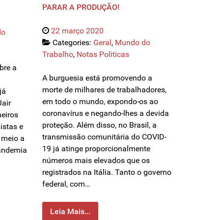
PARAR A PRODUÇÃO!
22 março 2020
do
Categories:
Geral
,
Mundo do
Trabalho
,
Notas Politicas
bre a
A burguesia está promovendo a
morte de milhares de trabalhadores,
já
em todo o mundo, expondo-os ao
air
coronavírus e negando-lhes a devida
eiros
proteção. Além disso, no Brasil, a
istas e
transmissão comunitária do COVID-
 meio a
19 já atinge proporcionalmente
andemia
números mais elevados que os
registrados na Itália. Tanto o governo
federal, com…
Leia Mais...