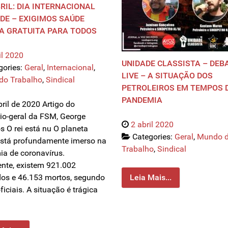
BRIL: DIA INTERNACIONAL
DE – EXIGIMOS SAÚDE
A GRATUITA PARA TODOS
il 2020
UNIDADE CLASSISTA – DEB
gories:
Geral
,
Internacional
,
LIVE – A SITUAÇÃO DOS
do Trabalho
,
Sindical
PETROLEIROS EM TEMPOS 
PANDEMIA
ril de 2020 Artigo do
rio-geral da FSM, George
2 abril 2020
s O rei está nu O planeta
Categories:
Geral
,
Mundo 
 está profundamente imerso na
Trabalho
,
Sindical
a de coronavírus.
nte, existem 921.002
dos e 46.153 mortos, segundo
Leia Mais...
iciais. A situação é trágica