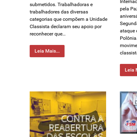
Interna
submetidos. Trabalhadoras e
pela Pa
trabalhadores das diversas
anivers
categorias que compõem a Unidade
Segunda
Classista declaram seu apoio por
ataque 
reconhecer que…
Polônia
movimen
Leia Mais...
classis
Leia 