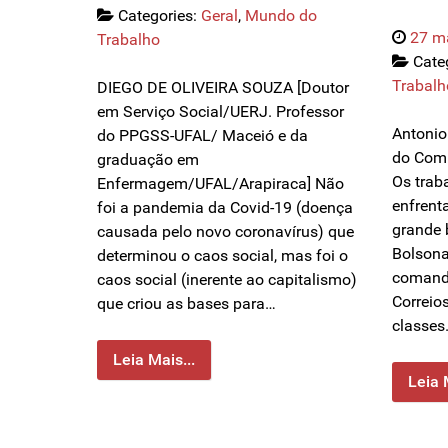
Categories:
Geral
,
Mundo do
27 m
Trabalho
Cate
Trabalh
DIEGO DE OLIVEIRA SOUZA [Doutor
em Serviço Social/UERJ. Professor
Antonio
do PPGSS-UFAL/ Maceió e da
do Comi
graduação em
Os trab
Enfermagem/UFAL/Arapiraca] Não
enfrent
foi a pandemia da Covid-19 (doença
grande 
causada pelo novo coronavírus) que
Bolsona
determinou o caos social, mas foi o
comando
caos social (inerente ao capitalismo)
Correios
que criou as bases para…
classes
Leia Mais...
Leia 