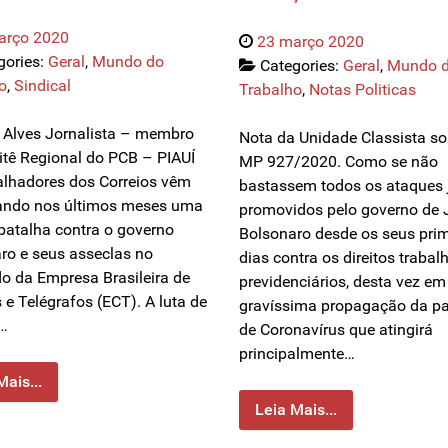
arço 2020
23 março 2020
gories:
Geral
,
Mundo do
Categories:
Geral
,
Mundo 
o
,
Sindical
Trabalho
,
Notas Politicas
 Alves Jornalista – membro
Nota da Unidade Classista so
tê Regional do PCB – PIAUÍ
MP 927/2020. Como se não
alhadores dos Correios vêm
bastassem todos os ataques 
ando nos últimos meses uma
promovidos pelo governo de J
batalha contra o governo
Bolsonaro desde os seus prim
ro e seus asseclas no
dias contra os direitos trabalh
 da Empresa Brasileira de
previdenciários, desta vez em
 e Telégrafos (ECT). A luta de
gravíssima propagação da p
…
de Coronavírus que atingirá
principalmente…
Mais...
Leia Mais...