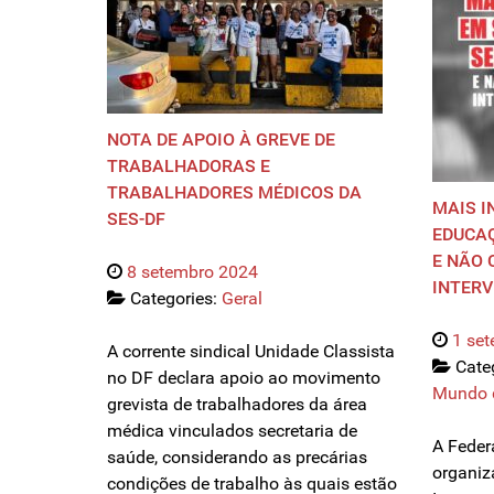
NOTA DE APOIO À GREVE DE
TRABALHADORAS E
TRABALHADORES MÉDICOS DA
MAIS I
SES-DF
EDUCAÇ
E NÃO 
8 setembro 2024
INTERV
Categories:
Geral
1 se
A corrente sindical Unidade Classista
Cate
no DF declara apoio ao movimento
Mundo 
grevista de trabalhadores da área
médica vinculados secretaria de
A Feder
saúde, considerando as precárias
organiz
condições de trabalho às quais estão