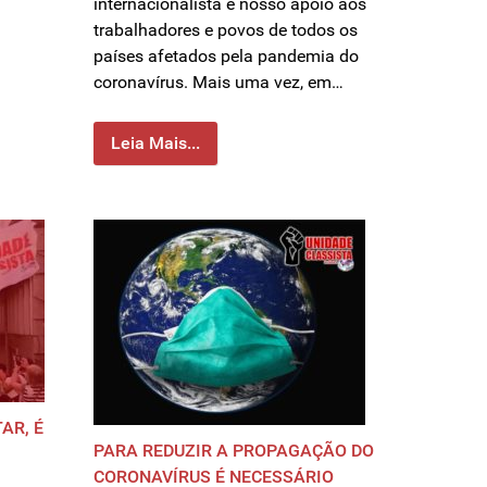
internacionalista e nosso apoio aos
trabalhadores e povos de todos os
países afetados pela pandemia do
coronavírus. Mais uma vez, em…
Leia Mais...
AR, É
PARA REDUZIR A PROPAGAÇÃO DO
CORONAVÍRUS É NECESSÁRIO