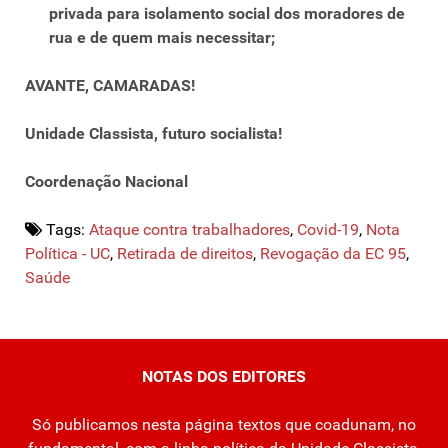
privada para isolamento social dos moradores de
rua e de quem mais necessitar;
AVANTE, CAMARADAS!
Unidade Classista, futuro socialista!
Coordenação Nacional
Tags:
Ataque contra trabalhadores
,
Covid-19
,
Nota
Política - UC
,
Retirada de direitos
,
Revogação da EC 95
,
Saúde
NOTAS DOS EDITORES
Só publicamos nesta página textos que coadunam, no