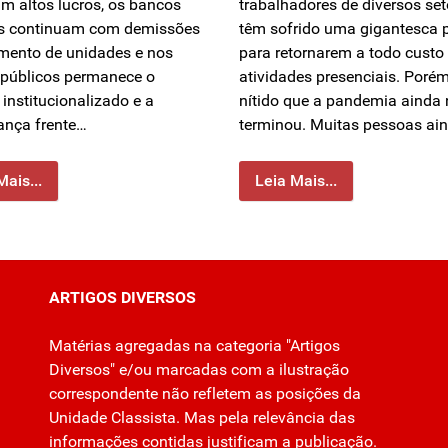
m altos lucros, os bancos
trabalhadores de diversos set
s continuam com demissões
têm sofrido uma gigantesca 
mento de unidades e nos
para retornarem a todo custo
públicos permanece o
atividades presenciais. Porém
institucionalizado e a
nítido que a pandemia ainda
ança frente…
terminou. Muitas pessoas ai
Mais...
Leia Mais...
ARTIGOS DIVERSOS
Matérias agregadas na categoria "Artigos
Diversos" e/ou marcadas com a ilustração
correspondente não refletem as posições da
Unidade Classista. Mas pela relevância das
informações contidas justificam a publicação.