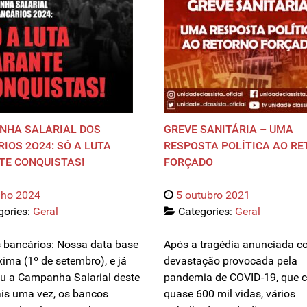
NHA SALARIAL DOS
GREVE SANITÁRIA – UMA
IOS 2O24: SÓ A LUTA
RESPOSTA POLÍTICA AO R
TE CONQUISTAS!
FORÇADO
lho 2024
5 outubro 2021
gories:
Geral
Categories:
Geral
 bancários: Nossa data base
Após a tragédia anunciada c
xima (1º de setembro), e já
devastação provocada pela
 a Campanha Salarial deste
pandemia de COVID-19, que c
is uma vez, os bancos
quase 600 mil vidas, vários