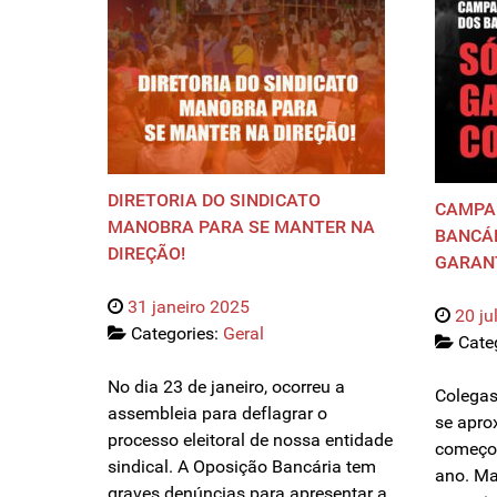
DIRETORIA DO SINDICATO
CAMPA
MANOBRA PARA SE MANTER NA
BANCÁR
DIREÇÃO!
GARAN
31 janeiro 2025
20 ju
Categories:
Geral
Cate
No dia 23 de janeiro, ocorreu a
Colegas
assembleia para deflagrar o
se apro
processo eleitoral de nossa entidade
começou
sindical. A Oposição Bancária tem
ano. Ma
graves denúncias para apresentar a