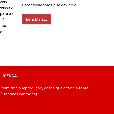
ores
Compreendemos que devido à…
pressão
 para as
Leia Mais...
, é
 não
nda…
LICENÇA
Permitida a reprodução, desde que citada a fonte
(
Creative Commons
).