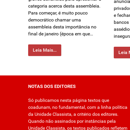
anuncia
categoria acerca desta assembleia.
privado
Para começar, é muito pouco
e fecha
democrático chamar uma
bancos 
assembleia desta importância no
assédio 
final de janeiro (época em que…
insegur
Leia Mais...
Leia 
NOTAS DOS EDITORES
Só publicamos nesta página textos que
coadunam, no fundamental, com a linha política
da Unidade Classista, a critério dos editores.
Quando não assinados por instâncias pela
Unidade Classista, os textos publicados refletem