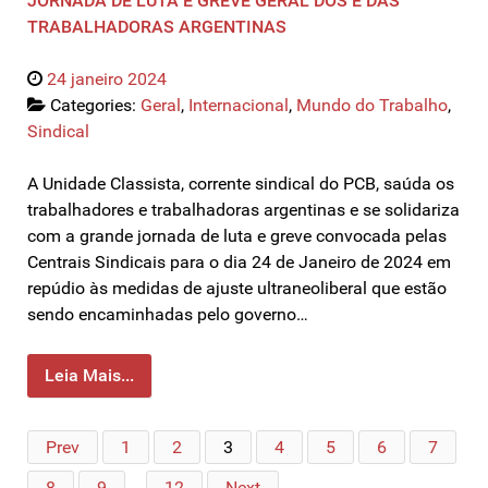
JORNADA DE LUTA E GREVE GERAL DOS E DAS
TRABALHADORAS ARGENTINAS
24 janeiro 2024
Categories:
Geral
,
Internacional
,
Mundo do Trabalho
,
Sindical
A Unidade Classista, corrente sindical do PCB, saúda os
trabalhadores e trabalhadoras argentinas e se solidariza
com a grande jornada de luta e greve convocada pelas
Centrais Sindicais para o dia 24 de Janeiro de 2024 em
repúdio às medidas de ajuste ultraneoliberal que estão
sendo encaminhadas pelo governo…
Leia Mais...
Prev
1
2
3
4
5
6
7
8
9
…
12
Next