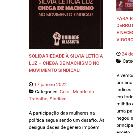
PARA R
DERRO
É NECE
VIGORO
24 d
SOLIDARIEDADE À SILVIA LETÍCIA
Cate
LUZ – CHEGA DE MACHISMO NO
MOVIMENTO SINDICAL!
Vivemos
um ano 
17 janeiro 2022
índices
Categories:
Geral
,
Mundo do
em todo
Trabalho
,
Sindical
milhão 
uma pan
A participação das mulheres na
negou e
política segue sendo um desafio. As
princip
desigualdades de gênero impõem
exceto