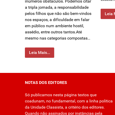
inúmeros obstáculos. Podemos citar
a tripla jornada, a responsabilidade
pelos filhos que não são bem-vindos
Leia 
nos espaços, a dificuldade em falar
em público num ambiente hostil,
assédio, entre outros tantos.Até
mesmo nas categorias compostas…
Leia Mais...
NOTAS DOS EDITORES
Só publicamos nesta página textos que
coadunam, no fundamental, com a linha política
da Unidade Classista, a critério dos editores.
Quando não assinados por instâncias pela