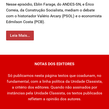
Nesse episódio, Eblin Farage, do ANDES-SN, e Érico
Correia, da Construção Socialista, mediam o debate
com o historiador Valério Arcary (PSOL) e o economista
Edmilson Costa (PCB).
Leia Mais...
NOTAS DOS EDITORES
Só publicamos nesta página textos que coadunam, no
fundamental, com a linha política da Unidade Classista,
a critério dos editores. Quando não assinados por
instâncias pela Unidade Classista, os textos publicados
refletem a opinião dos autores.