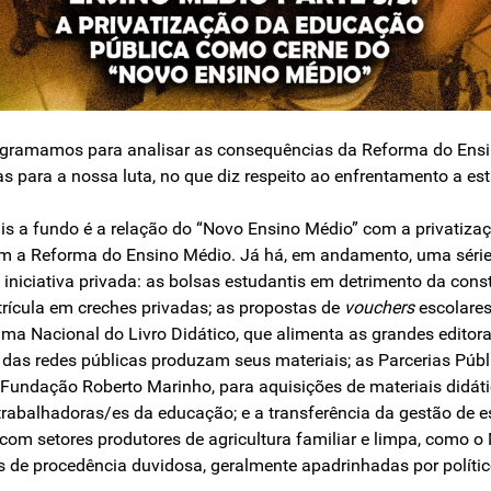
rogramamos para analisar as consequências da Reforma do Ensi
para a nossa luta, no que diz respeito ao enfrentamento a est
is a fundo é a relação do “Novo Ensino Médio” com a privatiza
om a Reforma do Ensino Médio. Já há, em andamento, uma séri
a iniciativa privada: as bolsas estudantis em detrimento da cons
rícula em creches privadas; as propostas de
vouchers
escolares
ama Nacional do Livro Didático, que alimenta as grandes editora
s das redes públicas produzam seus materiais; as Parcerias Púb
Fundação Roberto Marinho, para aquisições de materiais didát
rabalhadoras/es da educação; e a transferência da gestão de esc
com setores produtores de agricultura familiar e limpa, como o
de procedência duvidosa, geralmente apadrinhadas por políticos