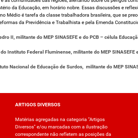
e e as comunidades das regiões, alertando sobre os perigos co
tério da Educação, em horário nobre. Essas discussões e reflex
 Médio é tarefa da classe trabalhadora brasileira, que se pre
formas da Previdência e Trabalhista e pela Emenda Constituci
edro II, militante do MEP SINASEFE e do PCB – célula Educaçã
o Instituto Federal Fluminense, militante do MEP SINASEFE 
stituto Nacional de Educação de Surdos, militante do MEP SIN
ARTIGOS DIVERSOS
Matérias agregadas na categoria "Artigos
Diversos" e/ou marcadas com a ilustração
correspondente não refletem as posições da