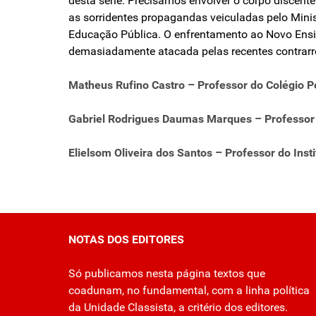
desta série. Precisamos envolver o corpo discent
as sorridentes propagandas veiculadas pelo Minis
Educação Pública. O enfrentamento ao Novo Ensino
demasiadamente atacada pelas recentes contrarre
Matheus Rufino Castro – Professor do Colégio P
Gabriel Rodrigues Daumas Marques – Professor d
Elielsom Oliveira dos Santos – Professor do In
NOTAS DOS EDITORES
Só publicamos nesta página textos que
coadunam, no fundamental, com a linha política
da Unidade Classista, a critério dos editores.