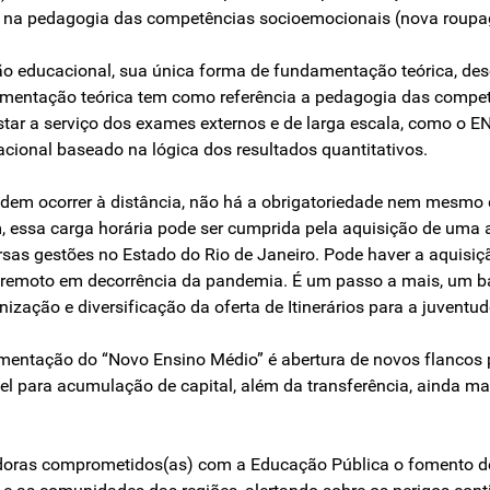
eado na pedagogia das competências socioemocionais (nova rou
ção educacional, sua única forma de fundamentação teórica, de
amentação teórica tem como referência a pedagogia das competên
estar a serviço dos exames externos e de larga escala, como o 
ional baseado na lógica dos resultados quantitativos.
odem ocorrer à distância, não há a obrigatoriedade nem mesmo d
, essa carga horária pode ser cumprida pela aquisição de uma a
sas gestões no Estado do Rio de Janeiro. Pode haver a aquisi
o remoto em decorrência da pandemia. É um passo a mais, um b
zação e diversificação da oferta de Itinerários para a juventud
lementação do “Novo Ensino Médio” é abertura de novos flanco
 para acumulação de capital, além da transferência, ainda maior
adoras comprometidos(as) com a Educação Pública o fomento 