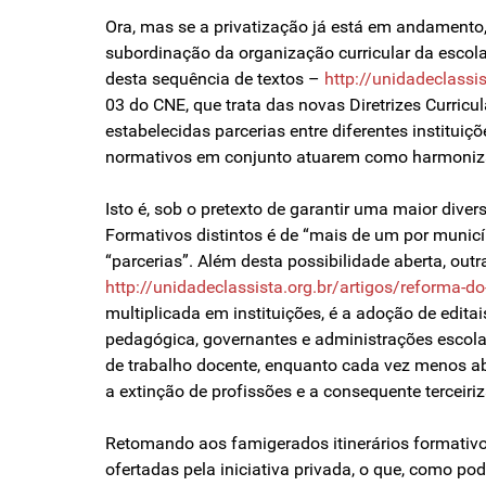
Ora, mas se a privatização já está em andamento,
subordinação da organização curricular da escola 
desta sequência de textos –
http://unidadeclassis
03 do CNE, que trata das novas Diretrizes Curricul
estabelecidas parcerias entre diferentes institu
normativos em conjunto atuarem como harmonizad
Isto é, sob o pretexto de garantir uma maior divers
Formativos distintos é de “mais de um por municíp
“parcerias”. Além desta possibilidade aberta, ou
http://unidadeclassista.org.br/artigos/reforma-do
multiplicada em instituições, é a adoção de edi
pedagógica, governantes e administrações escolar
de trabalho docente, enquanto cada vez menos abr
a extinção de profissões e a consequente terceir
Retomando aos famigerados itinerários formativos
ofertadas pela iniciativa privada, o que, como po