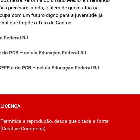
ntidos nesta Reforma do Ensino Médio, enfrentando
ões precisam, ainda, ir além de quem atua na
ocupa com um futuro digno para a juventude, já
onal que impõe o Teto de Gastos.
o Federal RJ
e do PCB – célula Educação Federal RJ
ASEFE e do PCB – célula Educação Federal RJ
LICENÇA
Permitida a reprodução, desde que citada a fonte
(
Creative Commons
).