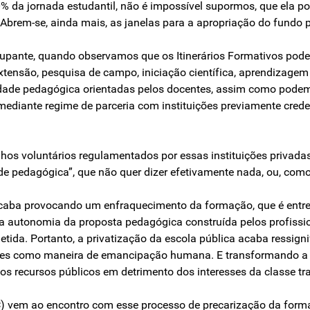
0% da jornada estudantil, não é impossível supormos, que ela po
Abrem-se, ainda mais, as janelas para a apropriação do fundo pú
upante, quando observamos que os Itinerários Formativos podem
extensão, pesquisa de campo, iniciação científica, aprendizagem
idade pedagógica orientadas pelos docentes, assim como podem
e mediante regime de parceria com instituições previamente cred
hos voluntários regulamentados por essas instituições privada
de pedagógica”, que não quer dizer efetivamente nada, ou, como 
caba provocando um enfraquecimento da formação, que é entreg
e a autonomia da proposta pedagógica construída pelos profis
ida. Portanto, a privatização da escola pública acaba ressigni
ores como maneira de emancipação humana. E transformando a
dos recursos públicos em detrimento dos interesses da classe tr
) vem ao encontro com esse processo de precarização da forma