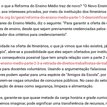
 o que a Reforma do Ensino Médio traz de novo? “O Novo Ensino
aos interesses privados, por meio da instituição dos Itinerário
ta.org.br/geral/reforma-do-ensino-medio-parte-1-3-desmistifican
ares do Ensino Médio, diz o seguinte: “Para garantir a oferta de 
ições de ensino, desde que sejam previamente credenciadas pelo
or dos critérios para credenciamento”.
idade na oferta de Itinerários, o que já vimos que não existirá, j
io”, abre-se a possibilidade que eles sejam ofertados por insti
tra consequência possível (que tem ampla relação com a parte 2
-ensino-medio-parte-2-3-a-retirada-de-direitos-trabalhistas-de-
tais para docentes voluntários. Usando a argumentação falacios
es podem apelar para uma espécie de “Amigos da Escola”, por m
em-se vagas oriundas de concursos públicos. No caso do setor 
ização de áreas como segurança, limpeza e alimentação.
, garante-se que quase metade da carga horária e grade curric
demos imaginar, pode significar uma transferência de recursos, 