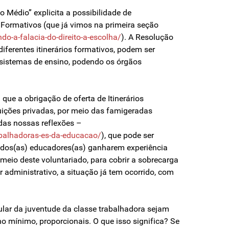
 Médio” explicita a possibilidade de
s Formativos (que já vimos na primeira seção
do-a-falacia-do-direito-a-escolha/
). A Resolução
diferentes itinerários formativos, podem ser
s sistemas de ensino, podendo os órgãos
á que a obrigação de oferta de Itinerários
tuições privadas, por meio das famigeradas
 das nossas reflexões –
trabalhadoras-es-da-educacao/
), que pode ser
a dos(as) educadores(as) ganharem experiência
eio deste voluntariado, para cobrir a sobrecarga
administrativo, a situação já tem ocorrido, com
ular da juventude da classe trabalhadora sejam
no mínimo, proporcionais. O que isso significa? Se