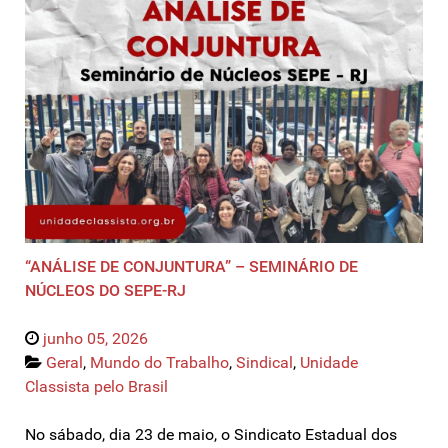
“ANÁLISE DE CONJUNTURA” – SEMINÁRIO DE
NÚCLEOS DO SEPE-RJ
junho 05, 2026
Geral
,
Mundo do Trabalho
,
Sindical
,
Unidade
Classista pelo Brasil
No sábado, dia 23 de maio, o Sindicato Estadual dos