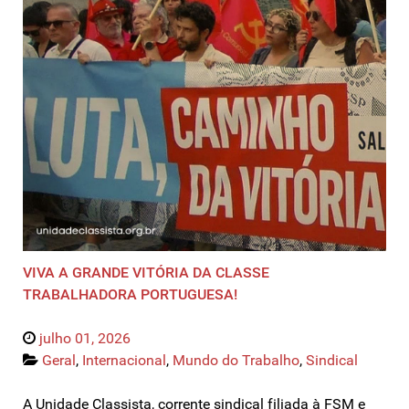
VIVA A GRANDE VITÓRIA DA CLASSE
TRABALHADORA PORTUGUESA!
julho 01, 2026
Geral
,
Internacional
,
Mundo do Trabalho
,
Sindical
A Unidade Classista, corrente sindical filiada à FSM e