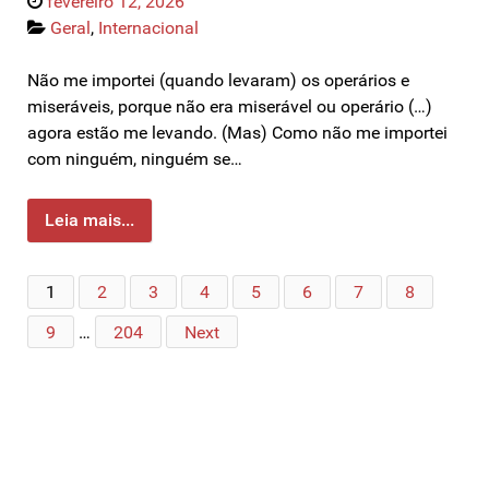
fevereiro 12, 2026
Geral
,
Internacional
Não me importei (quando levaram) os operários e
miseráveis, porque não era miserável ou operário (…)
agora estão me levando. (Mas) Como não me importei
com ninguém, ninguém se…
Leia mais...
1
2
3
4
5
6
7
8
9
…
204
Next