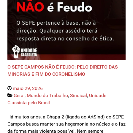
O SEPE CAMPOS NÃO É FEUDO: PELO DIREITO DAS
MINORIAS E FIM DO CORONELISMO
maio 29, 2026
Geral
,
Mundo do Trabalho
,
Sindical
,
Unidade
Classista pelo Brasil
Há muitos anos, a Chapa 2 (ligada ao ArtSind) do SEPE
Campos busca manter sua hegemonia no núcleo e o faz
da forma mais violenta possível. Nem sempre