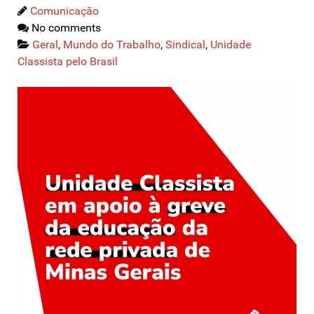
Comunicação
No comments
Geral
,
Mundo do Trabalho
,
Sindical
,
Unidade
Classista pelo Brasil