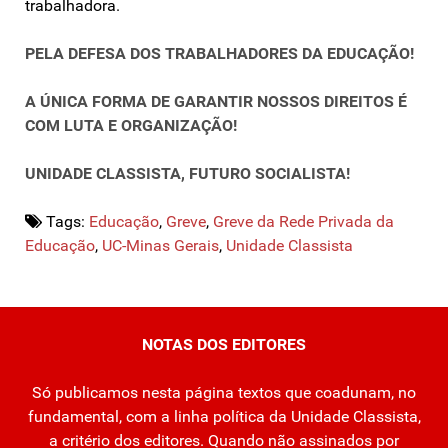
trabalhadora.
PELA DEFESA DOS TRABALHADORES DA EDUCAÇÃO!
A ÚNICA FORMA DE GARANTIR NOSSOS DIREITOS É
COM LUTA E ORGANIZAÇÃO!
UNIDADE CLASSISTA, FUTURO SOCIALISTA!
Tags:
Educação
,
Greve
,
Greve da Rede Privada da
Educação
,
UC-Minas Gerais
,
Unidade Classista
NOTAS DOS EDITORES
Só publicamos nesta página textos que coadunam, no
fundamental, com a linha política da Unidade Classista,
a critério dos editores. Quando não assinados por