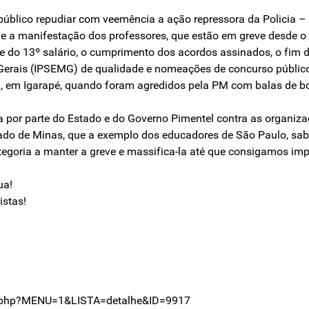
a público repudiar com veemência a ação repressora da Policia
ade a manifestação dos professores, que estão em greve desde 
 do 13º salário, o cumprimento dos acordos assinados, o fim do
Gerais (IPSEMG) de qualidade e nomeações de concurso público.
, em Igarapé, quando foram agredidos pela PM com balas de bo
a por parte do Estado e do Governo Pimentel contra as organiza
tado de Minas, que a exemplo dos educadores de São Paulo, sab
egoria a manter a greve e massifica-la até que consigamos imp
ua!
istas!
do.php?MENU=1&LISTA=detalhe&ID=9917