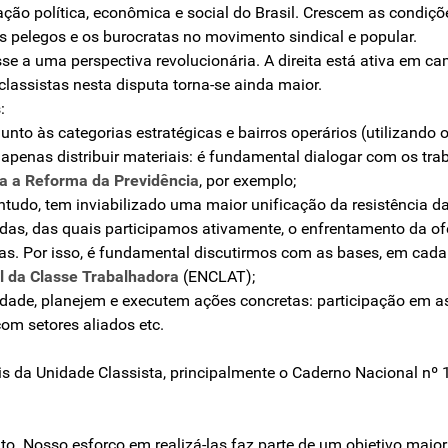
ação política, econômica e social do Brasil. Crescem as condiç
os pelegos e os burocratas no movimento sindical e popular.
e a uma perspectiva revolucionária. A direita está ativa em c
lassistas nesta disputa torna-se ainda maior.
:
unto às categorias estratégicas e bairros operários (utilizando 
a apenas distribuir materiais: é fundamental dialogar com os tr
ra a Reforma da Previdência
, por exemplo;
ntudo, tem inviabilizado uma maior unificação da resistência da
das, das quais participamos ativamente, o enfrentamento da of
as. Por isso, é fundamental discutirmos com as bases, em cada
l da Classe Trabalhadora
(ENCLAT);
dade, planejem e executem ações concretas: participação em as
com setores aliados etc.
ais da Unidade Classista, principalmente o Caderno Nacional nº 1
o. Nosso esforço em realizá-las faz parte de um objetivo maior