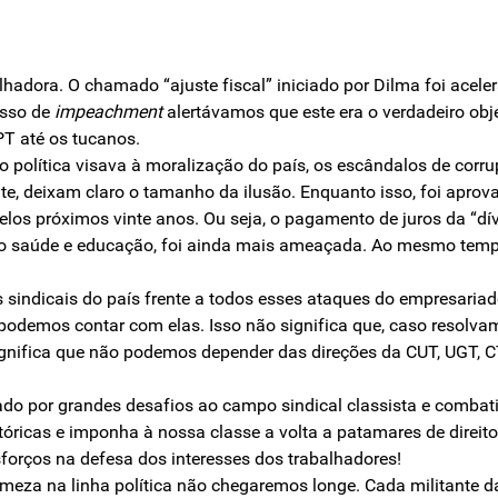
alhadora. O chamado “ajuste fiscal” iniciado por Dilma foi ace
esso de
impeachment
alertávamos que este era o verdadeiro obje
PT até os tucanos.
 política visava à moralização do país, os escândalos de corr
te, deixam claro o tamanho da ilusão. Enquanto isso, foi aprov
los próximos vinte anos. Ou seja, o pagamento de juros da “dív
como saúde e educação, foi ainda mais ameaçada. Ao mesmo tem
s sindicais do país frente a todos esses ataques do empresaria
odemos contar com elas. Isso não significa que, caso resolvam 
nifica que não podemos depender das direções da CUT, UGT, CT
do por grandes desafios ao campo sindical classista e comba
óricas e imponha à nossa classe a volta a patamares de direito
forços na defesa dos interesses dos trabalhadores!
meza na linha política não chegaremos longe. Cada militante d