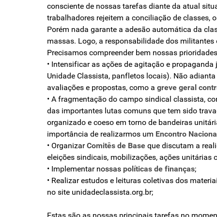
consciente de nossas tarefas diante da atual situ
trabalhadores rejeitem a conciliação de classes, 
Porém nada garante a adesão automática da class
massas. Logo, a responsabilidade dos militantes c
Precisamos compreender bem nossas prioridades
• Intensificar as ações de agitação e propaganda j
Unidade Classista, panfletos locais). Não adiant
avaliações e propostas, como a
greve geral cont
• A fragmentação do campo sindical classista, co
das importantes lutas comuns que tem sido trava
organizado e coeso em torno de bandeiras unitári
importância de realizarmos um
Encontro Naciona
• Organizar
Comitês de Base
que discutam a reali
eleições sindicais, mobilizações, ações unitárias 
• Implementar nossas
políticas de finanças
;
• Realizar estudos e leituras coletivas dos materi
no site unidadeclassista.org.br;
Estas são as nossas principais tarefas no moment