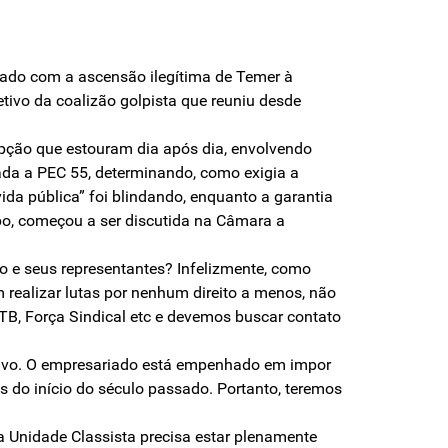
lerado com a ascensão ilegítima de Temer à
tivo da coalizão golpista que reuniu desde
upção que estouram dia após dia, envolvendo
ada a PEC 55, determinando, como exigia a
ida pública” foi blindando, enquanto a garantia
po, começou a ser discutida na Câmara a
do e seus representantes? Infelizmente, como
realizar lutas por nenhum direito a menos, não
B, Força Sindical etc e devemos buscar contato
tivo. O empresariado está empenhado em impor
s do início do século passado. Portanto, teremos
a Unidade Classista precisa estar plenamente