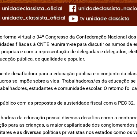
u de forma virtual o 34º Congresso da Confederação Nacional do
idades filiadas à CNTE reuniram-se para discutir os rumos da en
próprias e com a representação de delegadas e delegados, elei
cação pública, de qualidade e popular.
amente desafiadora para a educação pública e o conjunto da cla
 lucros se impõe sobre a vida. Trabalhadoras/es da educação s
trabalhadores, estudantes e comunidade escolar. O retorno foi ca
público com as propostas de austeridade fiscal com a PEC 32.
balhadora da educação possui diversos desafios como a contrarr
ão para as crianças, a maior capilaridade dos conglomerados p
tares e as diversas políticas privatistas nos estados como os v