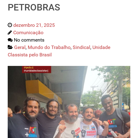
PETROBRAS
dezembro 21, 2025
Comunicação
No comments
Geral
,
Mundo do Trabalho
,
Sindical
,
Unidade
Classista pelo Brasil