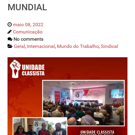
MUNDIAL
maio 08, 2022
Comunicação
No comments
Geral
,
Internacional
,
Mundo do Trabalho
,
Sindical