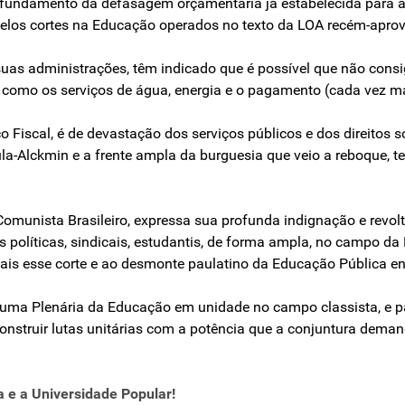
fundamento da defasagem orçamentária já estabelecida para a
e pelos cortes na Educação operados no texto da LOA recém-ap
e suas administrações, têm indicado que é possível que não cons
 como os serviços de água, energia e o pagamento (cada vez mai
 Fiscal, é de devastação dos serviços públicos e dos direitos s
la-Alckmin e a frente ampla da burguesia que veio a reboque, t
 Comunista Brasileiro, expressa sua profunda indignação e revol
s políticas, sindicais, estudantis, de forma ampla, no campo d
mais esse corte e ao desmonte paulatino da Educação Pública en
uma Plenária da Educação em unidade no campo classista, e p
onstruir lutas unitárias com a potência que a conjuntura deman
a e a Universidade Popular!