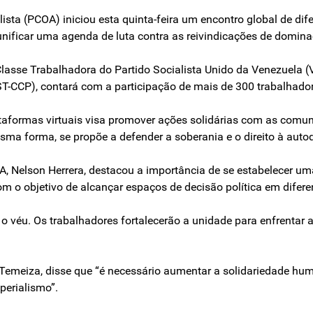
sta (PCOA) iniciou esta quinta-feira um encontro global de difer
 unificar uma agenda de luta contra as reivindicações de domina
 Classe Trabalhadora do Partido Socialista Unido da Venezuela (
-CCP), contará com a participação de mais de 300 trabalhador
lataformas virtuais visa promover ações solidárias com as com
esma forma, se propõe a defender a soberania e o direito à aut
A, Nelson Herrera, destacou a importância de se estabelecer uma
m o objetivo de alcançar espaços de decisão política em difere
 véu. Os trabalhadores fortalecerão a unidade para enfrentar 
 Temeiza, disse que “é necessário aumentar a solidariedade hu
perialismo”.