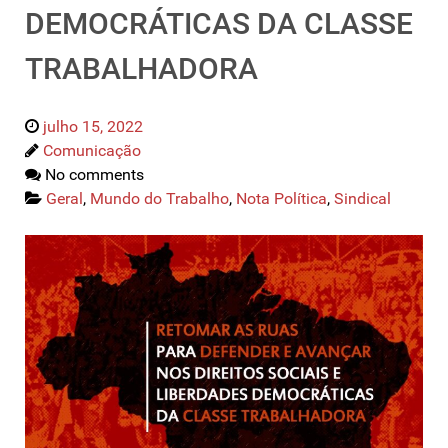
DEMOCRÁTICAS DA CLASSE
TRABALHADORA
julho 15, 2022
Comunicação
No comments
Geral
,
Mundo do Trabalho
,
Nota Política
,
Sindical