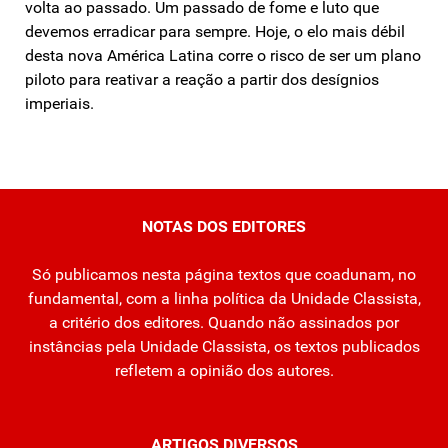
volta ao passado. Um passado de fome e luto que
devemos erradicar para sempre. Hoje, o elo mais débil
desta nova América Latina corre o risco de ser um plano
piloto para reativar a reação a partir dos desígnios
imperiais.
NOTAS DOS EDITORES
Só publicamos nesta página textos que coadunam, no
fundamental, com a linha política da Unidade Classista,
a critério dos editores. Quando não assinados por
instâncias pela Unidade Classista, os textos publicados
refletem a opinião dos autores.
ARTIGOS DIVERSOS