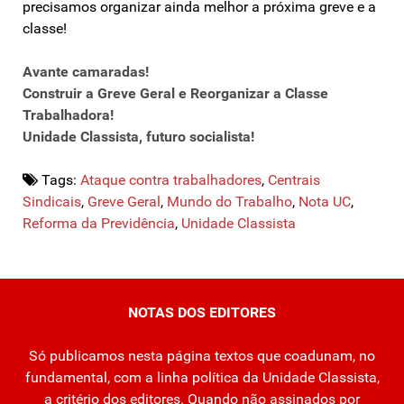
precisamos organizar ainda melhor a próxima greve e a
classe!
Avante camaradas!
Construir a Greve Geral e Reorganizar a Classe
Trabalhadora!
Unidade Classista, futuro socialista!
Tags:
Ataque contra trabalhadores
,
Centrais
Sindicais
,
Greve Geral
,
Mundo do Trabalho
,
Nota UC
,
Reforma da Previdência
,
Unidade Classista
NOTAS DOS EDITORES
Só publicamos nesta página textos que coadunam, no
fundamental, com a linha política da Unidade Classista,
a critério dos editores. Quando não assinados por