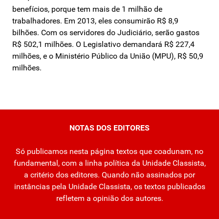
benefícios, porque tem mais de 1 milhão de
trabalhadores. Em 2013, eles consumirão R$ 8,9
bilhões. Com os servidores do Judiciário, serão gastos
R$ 502,1 milhões. O Legislativo demandará R$ 227,4
milhões, e o Ministério Público da União (MPU), R$ 50,9
milhões.
NOTAS DOS EDITORES
Só publicamos nesta página textos que coadunam, no
fundamental, com a linha política da Unidade Classista,
a critério dos editores. Quando não assinados por
instâncias pela Unidade Classista, os textos publicados
refletem a opinião dos autores.