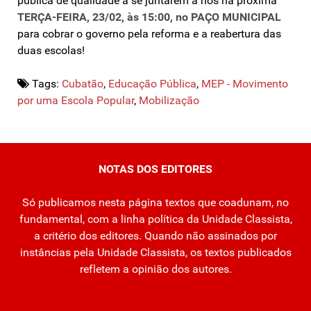
pública de qualidade a se juntarem a nós na próxima
TERÇA-FEIRA, 23/02, às 15:00, no PAÇO MUNICIPAL
para cobrar o governo pela reforma e a reabertura das
duas escolas!
Tags:
Cubatão
,
Educação Pública
,
MEP - Movimento
por uma Escola Popular
,
Mobilização
NOTAS DOS EDITORES
Só publicamos nesta página textos que coadunam, no
fundamental, com a linha política da Unidade Classista,
a critério dos editores. Quando não assinados por
instâncias pela Unidade Classista, os textos publicados
refletem a opinião dos autores.