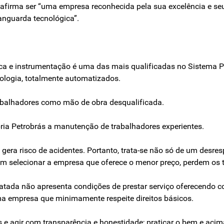
ntrol afirma ser “uma empresa reconhecida pela sua excelência 
vanguarda tecnológica”.
rica e instrumentação é uma das mais qualificadas no Sistema Pe
ologia, totalmente automatizados.
trabalhadores como mão de obra desqualificada.
ria Petrobrás a manutenção de trabalhadores experientes.
 gera risco de acidentes. Portanto, trata-se não só de um desresp
em selecionar a empresa que oferece o menor preço, perdem os 
ratada não apresenta condições de prestar serviço oferecendo 
uma empresa que minimamente respeite direitos básicos.
s e agir com transparência e honestidade; praticar o bem e acim