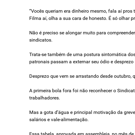
“Vocês queriam era dinheiro mesmo, fala aí pros 
Filma aí, olha a sua cara de honesto. É só olhar p
Não é preciso se alongar muito para compreender 
sindicatos.
Trata-se também de uma postura sintomática dos 
patronais passam a externar seu ódio e desprezo 
Desprezo que vem se arrastando desde outubro, qua
A primeira bola fora foi não reconhecer o Sindica
trabalhadores.
Mas a gota d’água e principal motivação da greve
salários e vale-alimentação.
Essa tabela, aprovada em assembleia, no mês de m