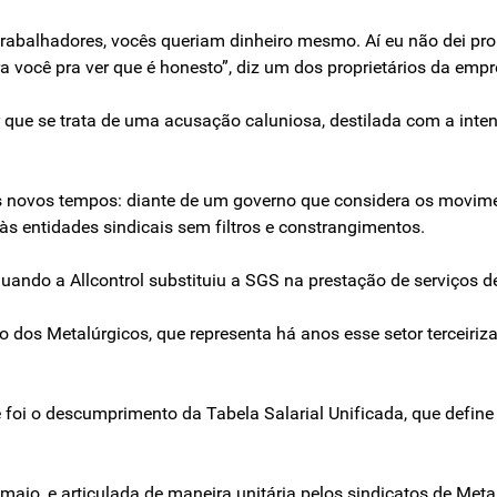
trabalhadores, vocês queriam dinheiro mesmo. Aí eu não dei pro
ra você pra ver que é honesto”, diz um dos proprietários da empr
que se trata de uma acusação caluniosa, destilada com a inten
novos tempos: diante de um governo que considera os moviment
às entidades sindicais sem filtros e constrangimentos.
ndo a Allcontrol substituiu a SGS na prestação de serviços de 
to dos Metalúrgicos, que representa há anos esse setor terceiri
 foi o descumprimento da Tabela Salarial Unificada, que defin
aio, e articulada de maneira unitária pelos sindicatos de Meta