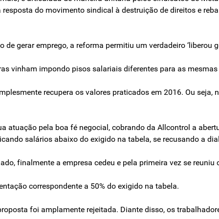
resposta do movimento sindical à destruição de direitos e reb
e gerar emprego, a reforma permitiu um verdadeiro ‘liberou gera
iras vinham impondo pisos salariais diferentes para as mesmas
 simplesmente recupera os valores praticados em 2016. Ou seja,
atuação pela boa fé negocial, cobrando da Allcontrol a abert
aticando salários abaixo do exigido na tabela, se recusando a di
riado, finalmente a empresa cedeu e pela primeira vez se reuniu
imentação correspondente a 50% do exigido na tabela.
 proposta foi amplamente rejeitada. Diante disso, os trabalhado