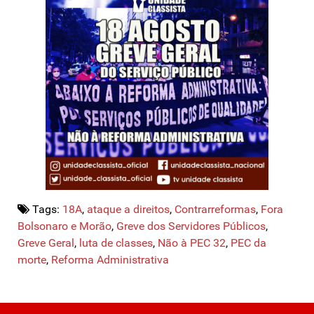
Tags:
18A
,
ataque a direitos
,
Contrarreformas
,
Fora
Bolsonaro e Morão
,
Greve dos Servidores Públicos
,
Greve Geral
,
luta de classes
,
Não à PEC 32
,
PEC da
morte
,
Reforma Administrativa