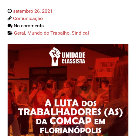
setembro 26, 2021
Comunicação
No comments
Geral
,
Mundo do Trabalho
,
Sindical