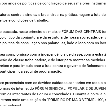
or anos de políticas de conciliação de seus maiores instrument
iores centrais sindicais brasileiras, na prática, negam a luta 
eitos e condições de trabalho.
ano passado, neste primeiro de maio, o FÓRUM DAS CENTRAIS (
nço crítico da conjuntura e da estrutura de nossa sociedade, de 
a política de conciliação nos palanques, lado a lado com os lac
 seu compromisso com a independência de classe, com a estraté
ção da classe trabalhadora, e de lutar para manter as medidas
eitos e para impulsionar a luta contra o governo de Bolsonaro
 participem da seguinte programação:
s presenciais com os devidos cuidados sanitários em todo o país
ormas de internet do
FÓRUM SINDICAL, POPULAR E DE JUVEN
com os integrantes do Fórum e convidados. Durante a noite, a p
izaremos mais uma edição do “PRIMEIRO DE MAIO VERMELHO”, c
rabalhadores!