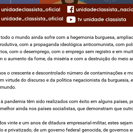
em todo o mundo ainda sofre com a hegemonia burguesa, amplia
rodutiva, com a propaganda ideológica anticomunista, com políti
lários, com o desemprego, com o emprego sem registro e em mu
m o aumento da fome, da miséria e com a destruição do meio a
mos o crescente e descontrolado número de contaminações e m
em virtude do discurso e da política negacionista da burguesi
o mundo.
e à pandemia têm sido realizados com êxito em alguns países, p
melhor ainda nos países socialistas, que demonstram que outro
 dos vinte e um anos de ditadura empresarial-militar, estes sejam
do e privatizado, de um governo federal genocida, de governos