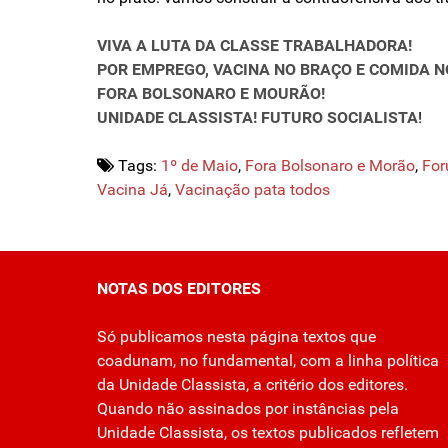
VIVA A LUTA DA CLASSE TRABALHADORA!
POR EMPREGO, VACINA NO BRAÇO E COMIDA N
FORA BOLSONARO E MOURÃO!
UNIDADE CLASSISTA! FUTURO SOCIALISTA
!
Tags:
1º de Maio
,
Fora Bolsonaro e Morão
,
For
Vacina Já
,
Vacinação pata todos
NOTAS DOS EDITORES
Só publicamos nesta página textos que
coadunam, no fundamental, com a linha política
da Unidade Classista, a critério dos editores.
Quando não assinados por instâncias pela
Unidade Classista, os textos publicados refletem