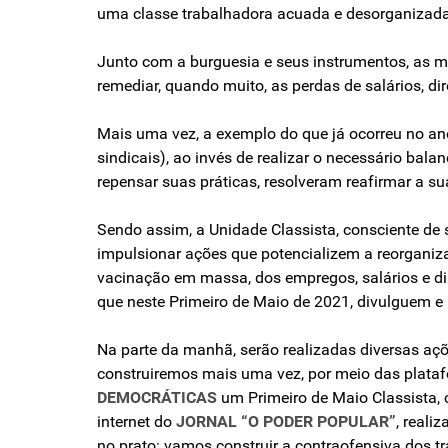
uma classe trabalhadora acuada e desorganizada p
Junto com a burguesia e seus instrumentos, as ma
remediar, quando muito, as perdas de salários, dir
Mais uma vez, a exemplo do que já ocorreu no 
sindicais), ao invés de realizar o necessário bala
repensar suas práticas, resolveram reafirmar a su
Sendo assim, a Unidade Classista, consciente de
impulsionar ações que potencializem a reorganiza
vacinação em massa, dos empregos, salários e dir
que neste Primeiro de Maio de 2021, divulguem e
Na parte da manhã, serão realizadas diversas açõe
construiremos mais uma vez, por meio das plataf
DEMOCRÁTICAS
um Primeiro de Maio Classista, 
internet do
JORNAL “O PODER POPULAR”
, real
no prato: vamos construir a contraofensiva dos t