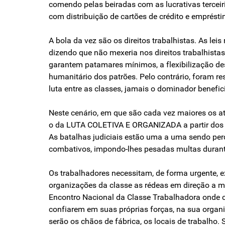
comendo pelas beiradas com as lucrativas terceir
com distribuição de cartões de crédito e empréstim
A bola da vez são os direitos trabalhistas. As le
dizendo que não mexeria nos direitos trabalhistas
garantem patamares mínimos, a flexibilização des
humanitário dos patrões. Pelo contrário, foram res
luta entre as classes, jamais o dominador benef
Neste cenário, em que são cada vez maiores os at
o da LUTA COLETIVA E ORGANIZADA a partir dos lo
As batalhas judiciais estão uma a uma sendo perd
combativos, impondo-lhes pesadas multas durante
Os trabalhadores necessitam, de forma urgente, ex
organizações da classe as rédeas em direção a 
Encontro Nacional da Classe Trabalhadora onde c
confiarem em suas próprias forças, na sua organ
serão os chãos de fábrica, os locais de trabalho.