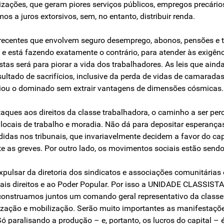
izações, que geram piores serviços públicos, empregos precários
os a juros extorsivos, sem, no entanto, distribuir renda.
is recentes que envolvem seguro desemprego, abonos, pensões e t
 e está fazendo exatamente o contrário, para atender às exigênc
tas será para piorar a vida dos trabalhadores. As leis que aind
ultado de sacrifícios, inclusive da perda de vidas de camaradas
iciou o dominado sem extrair vantagens de dimensões cósmicas.
aques aos direitos da classe trabalhadora, o caminho a ser perc
cais de trabalho e moradia. Não dá para depositar esperança
idas nos tribunais, que invariavelmente decidem a favor do cap
 as greves. Por outro lado, os movimentos sociais estão sendo
pulsar da diretoria dos sindicatos e associações comunitárias o
mais direitos e ao Poder Popular. Por isso a UNIDADE CLASSI
onstruamos juntos um comando geral representativo da classe.
ização e mobilização. Serão muito importantes as manifestaçõe
 Só paralisando a produção – e, portanto, os lucros do capital –