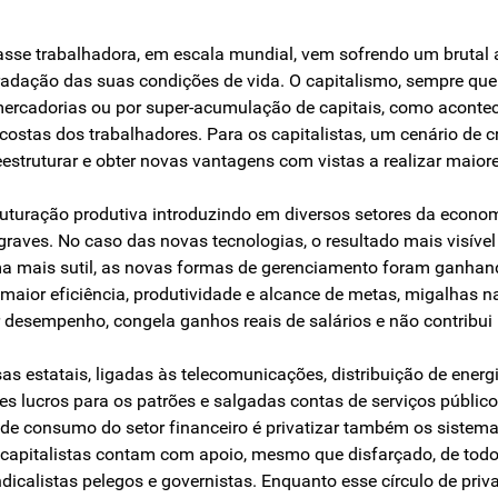
asse trabalhadora, em escala mundial, vem sofrendo um brutal a
adação das suas condições de vida. O capitalismo, sempre que p
ercadorias ou por super-acumulação de capitais, como acontece 
costas dos trabalhadores. Para os capitalistas, um cenário de
eestruturar e obter novas vantagens com vistas a realizar maiore
uturação produtiva introduzindo em diversos setores da econo
aves. No caso das novas tecnologias, o resultado mais visível f
rma mais sutil, as novas formas de gerenciamento foram ganhan
aior eficiência, produtividade e alcance de metas, migalhas na 
or desempenho, congela ganhos reais de salários e não contribu
as estatais, ligadas às telecomunicações, distribuição de energi
es lucros para os patrões e salgadas contas de serviços públic
de consumo do setor financeiro é privatizar também os sistema
s capitalistas contam com apoio, mesmo que disfarçado, de todo
ndicalistas pelegos e governistas. Enquanto esse círculo de priv