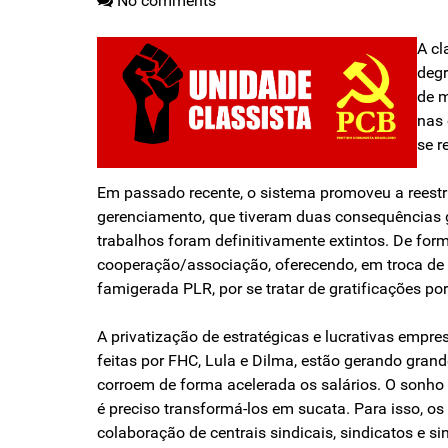
No comments
A cl
degr
de m
nas 
se r
Em passado recente, o sistema promoveu a reestr
gerenciamento, que tiveram duas consequências gr
trabalhos foram definitivamente extintos. De fo
cooperação/associação, oferecendo, em troca de m
famigerada PLR, por se tratar de gratificações p
A privatização de estratégicas e lucrativas empres
feitas por FHC, Lula e Dilma, estão gerando grand
corroem de forma acelerada os salários. O sonho 
é preciso transformá-los em sucata. Para isso, o
colaboração de centrais sindicais, sindicatos e si