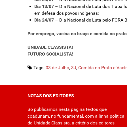
Dia 13/07
– Dia Nacional de Luta dos Trabalha
em defesa dos povos indígenas;
Dia 24/07
– Dia Nacional de Luta pelo FOR
Por emprego, vacina no braço e comida no prato!
UNIDADE CLASSISTA!
FUTURO SOCIALISTA!
Tags:
03 de Julho
,
3J
,
Comida no Prato e Vaci
NOTAS DOS EDITORES
Só publicamos nesta página textos que
coadunam, no fundamental, com a linha política
da Unidade Classista, a critério dos editores.