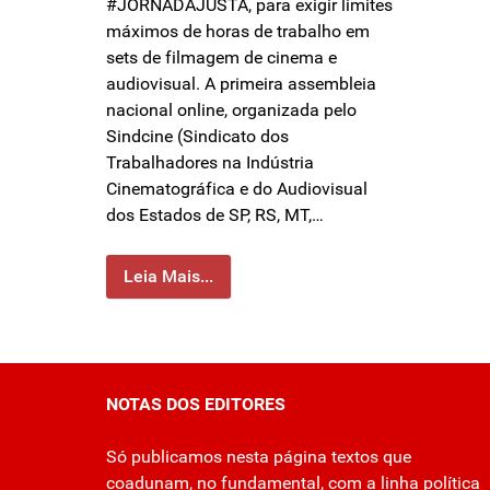
#JORNADAJUSTA, para exigir limites
máximos de horas de trabalho em
sets de filmagem de cinema e
audiovisual. A primeira assembleia
nacional online, organizada pelo
Sindcine (Sindicato dos
Trabalhadores na Indústria
Cinematográfica e do Audiovisual
dos Estados de SP, RS, MT,…
Leia Mais...
NOTAS DOS EDITORES
Só publicamos nesta página textos que
coadunam, no fundamental, com a linha política