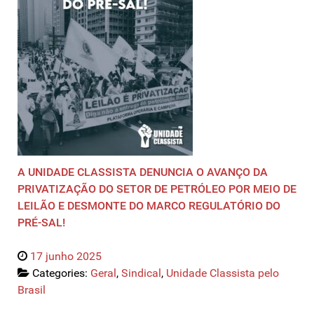
A UNIDADE CLASSISTA DENUNCIA O AVANÇO DA
PRIVATIZAÇÃO DO SETOR DE PETRÓLEO POR MEIO DE
LEILÃO E DESMONTE DO MARCO REGULATÓRIO DO
PRÉ-SAL!
17 junho 2025
Categories:
Geral
,
Sindical
,
Unidade Classista pelo
Brasil