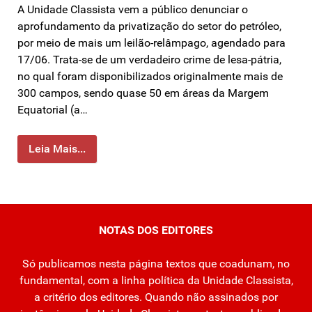
A Unidade Classista vem a público denunciar o
aprofundamento da privatização do setor do petróleo,
por meio de mais um leilão-relâmpago, agendado para
17/06. Trata-se de um verdadeiro crime de lesa-pátria,
no qual foram disponibilizados originalmente mais de
300 campos, sendo quase 50 em áreas da Margem
Equatorial (a…
Leia Mais...
NOTAS DOS EDITORES
Só publicamos nesta página textos que coadunam, no
fundamental, com a linha política da Unidade Classista,
a critério dos editores. Quando não assinados por