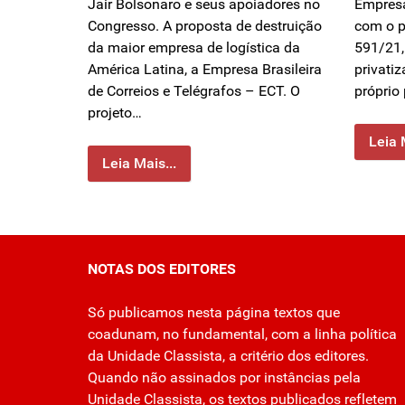
Jair Bolsonaro e seus apoiadores no
Empresa
Congresso. A proposta de destruição
com o p
da maior empresa de logística da
591/21,
América Latina, a Empresa Brasileira
privatiz
de Correios e Telégrafos – ECT. O
próprio
projeto…
Leia 
Leia Mais...
NOTAS DOS EDITORES
Só publicamos nesta página textos que
coadunam, no fundamental, com a linha política
da Unidade Classista, a critério dos editores.
Quando não assinados por instâncias pela
Unidade Classista, os textos publicados refletem