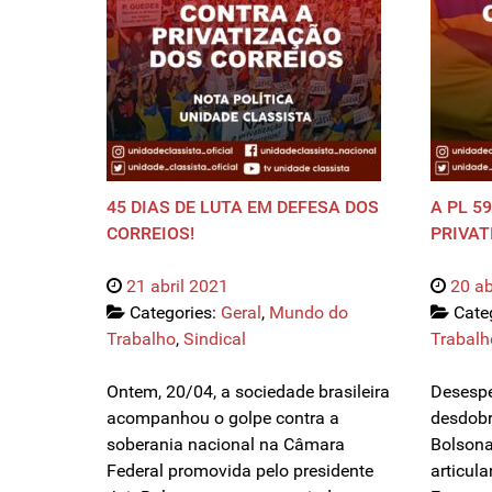
45 DIAS DE LUTA EM DEFESA DOS
A PL 5
CORREIOS!
PRIVAT
21 abril 2021
20 ab
Categories:
Geral
,
Mundo do
Cate
Trabalho
,
Sindical
Trabalh
Ontem, 20/04, a sociedade brasileira
Desespe
acompanhou o golpe contra a
desdobr
soberania nacional na Câmara
Bolsona
Federal promovida pelo presidente
articul