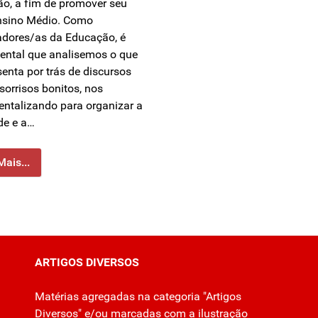
o, a fim de promover seu
nsino Médio. Como
adores/as da Educação, é
ntal que analisemos o que
senta por trás de discursos
sorrisos bonitos, nos
entalizando para organizar a
de e a…
Mais...
ARTIGOS DIVERSOS
Matérias agregadas na categoria "Artigos
Diversos" e/ou marcadas com a ilustração