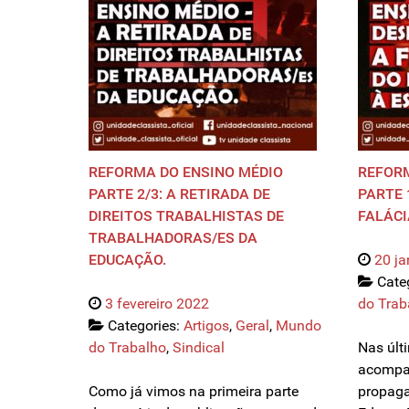
REFORMA DO ENSINO MÉDIO
REFORM
PARTE 2/3: A RETIRADA DE
PARTE 
DIREITOS TRABALHISTAS DE
FALÁCI
TRABALHADORAS/ES DA
EDUCAÇÃO.
20 ja
Cate
3 fevereiro 2022
do Trab
Categories:
Artigos
,
Geral
,
Mundo
do Trabalho
,
Sindical
Nas últ
acompa
Como já vimos na primeira parte
propaga