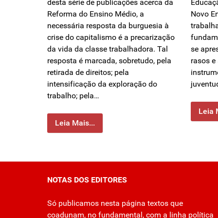
desta série de publicações acerca da
Educaçã
Reforma do Ensino Médio, a
Novo E
necessária resposta da burguesia à
trabalh
crise do capitalismo é a precarização
fundame
da vida da classe trabalhadora. Tal
se apre
resposta é marcada, sobretudo, pela
rasos e 
retirada de direitos; pela
instrum
intensificação da exploração do
juventu
trabalho; pela…
Leia 
Leia Mais...
NOTAS DOS EDITORES
Só publicamos nesta página textos que
coadunam, no fundamental, com a linha política