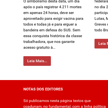
O simbolismo desta data, um dia
federai
após o país registrar 4.211 mortes
no dia 2
em apenas 24 horas, deve ser
partici
aproveitado para exigir vacina para
Lutas, 
todos e todas já e para erguer a
Greves 
bandeira em defesa do SUS. Sem
todo Br
essa conquista histórica da classe
trabalhadora, que nos garante
Leia 
acesso gratuito à…
Leia Mais...
NOTAS DOS EDITORES
Só publicamos nesta página textos que
coadunam, no fundamental, com a linha política