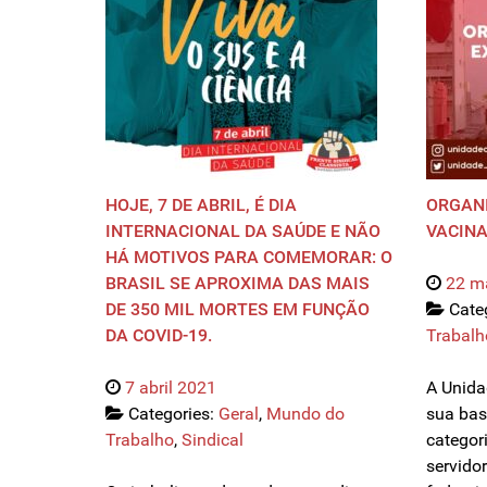
HOJE, 7 DE ABRIL, É DIA
ORGANI
INTERNACIONAL DA SAÚDE E NÃO
VACINA
HÁ MOTIVOS PARA COMEMORAR: O
BRASIL SE APROXIMA DAS MAIS
22 m
DE 350 MIL MORTES EM FUNÇÃO
Cate
DA COVID-19.
Trabalh
7 abril 2021
A Unida
Categories:
Geral
,
Mundo do
sua bas
Trabalho
,
Sindical
categori
servido