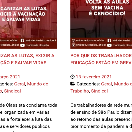
ZAR AS LUTAS, EXIGIR A
POR QUE OS TRABALHADOR
ÇÃO E SALVAR VIDAS
EDUCAÇÃO ESTÃO EM GREV
arço 2021
18 fevereiro 2021
gories:
Geral
,
Mundo do
Categories:
Geral
,
Mundo 
o
,
Sindical
Trabalho
,
Sindical
de Classista conclama toda
Os trabalhadores da rede mun
e, organizada em várias
de ensino de São Paulo dize
as a fortalecer a luta das
ao retorno das aulas presenci
ras e servidores públicos
pior momento da pandemia d