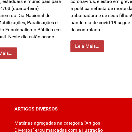
s, estaduais e municipais para
coronavírus, e estão em greve
4/03 (quarta-feira)
a política nefasta de morte d
parem do Dia Nacional de
trabalhadora e de seus filhos
Mobilizações, Paralisações e
pandemia de covid-19 segue
do Funcionalismo Público em
descontrolada…
asil. Neste dia estão sendo…
Leia Mais...
Mais...
ARTIGOS DIVERSOS
Matérias agregadas na categoria "Artigos
Diversos" e/ou marcadas com a ilustração