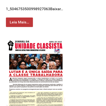
1_5046753500998927063Baixar…
Leia Mais...