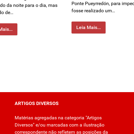
Ponte Pueyrredón, para imped
do da noite para o dia, mas
fosse realizado um…
do de…
Leia Mais...
Mais...
ARTIGOS DIVERSOS
Matérias agregadas na categoria "Artigos
Diversos" e/ou marcadas com a ilustração
correspondente não refletem as posições da