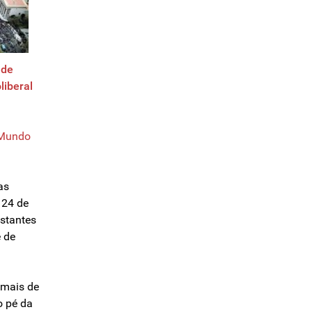
 de
liberal
Mundo
as
 24 de
stantes
 de
 mais de
o pé da