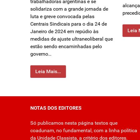
trabalhadoras argentinas e se
alcança
solidariza com a grande jornada de
precedi
luta e greve convocada pelas
Centrais Sindicais para o dia 24 de
Leia 
Janeiro de 2024 em repúdio às
medidas de ajuste ultraneoliberal que
estão sendo encaminhadas pelo
governo…
Leia Mais...
NOTAS DOS EDITORES
Só publicamos nesta página textos que
coadunam, no fundamental, com a linha política
da Unidade Classista, a critério dos editores.