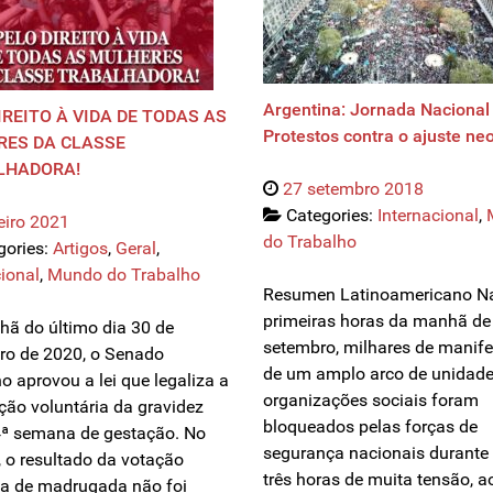
Argentina: Jornada Nacional
IREITO À VIDA DE TODAS AS
Protestos contra o ajuste neo
RES DA CLASSE
LHADORA!
27 setembro 2018
Categories:
Internacional
,
eiro 2021
do Trabalho
gories:
Artigos
,
Geral
,
cional
,
Mundo do Trabalho
Resumen Latinoamericano N
primeiras horas da manhã de
ã do último dia 30 de
setembro, milhares de manife
o de 2020, o Senado
de um amplo arco de unidade
o aprovou a lei que legaliza a
organizações sociais foram
pção voluntária da gravidez
bloqueados pelas forças de
4ª semana de gestação. No
segurança nacionais durante
, o resultado da votação
três horas de muita tensão, a
da de madrugada não foi