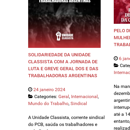
PELO D
MULHE
TRABA
SOLIDARIEDADE DA UNIDADE
6 jan
CLASSISTA COM A JORNADA DE
Cate
LUTA E GREVE GERAL DOS E DAS
Interna
TRABALHADORAS ARGENTINAS
Na manh
24 janeiro 2024
dezembr
Categories:
Geral
,
Internacional
,
argentin
Mundo do Trabalho
,
Sindical
interru
até a 1
A Unidade Classista, corrente sindical
entanto
do PCB, saúda os trabalhadores e
realiza