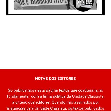
NOTAS DOS EDITORES
Só publicamos nesta página textos que coadunam, no
fundamental, com a linha política da Unidade Classista,
a critério dos editores. Quando não assinados por
instâncias pela Unidade Classista, os textos publicados