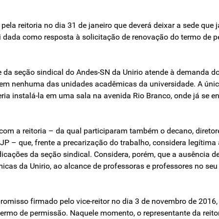
e pela reitoria no dia 31 de janeiro que deverá deixar a sede qu
foi dada como resposta à solicitação de renovação do termo de 
de da seção sindical do Andes-SN da Unirio atende à demanda 
em nenhuma das unidades acadêmicas da universidade. A únic
eria instalá-la em uma sala na avenida Rio Branco, onde já se
 com a reitoria – da qual participaram também o decano, direto
P – que, frente a precarização do trabalho, considera legítim
indicações da seção sindical. Considera, porém, que a ausência 
s da Unirio, ao alcance de professoras e professores no seu c
promisso firmado pelo vice-reitor no dia 3 de novembro de 2016
 termo de permissão. Naquele momento, o representante da reito