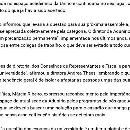
nda no espaço acadêmico da Unirio e continuaria no seu lugar, o
 do que já havia sido acertado.
o informou que levaria a questão para sua próxima assembleia, a
se apreciada coletivamente pela categoria. O diretor da Adunirio
om precarização permanente”, implementada nos últimos anos, 
osa entre colegas de trabalho, o que deve ser evitado a todo c
iões da diretoria, dos Conselhos de Representantes e Fiscal e p
niversidade”, afirmou a diretora Andrea Thees, lembrando o q
a tendência geral é de isolar e afastar as pessoas umas das out
lítica, Márcia Ribeiro, expressou reconhecimento pela importânc
paço da atual sede da Adunirio pelos programas de pós-gradua
que se deveria buscar uma solução para o casarão que abriga 
e passa essa edificação histórica se deteriora mais.
e “a questão dos espaços da universidade é um tema global e de