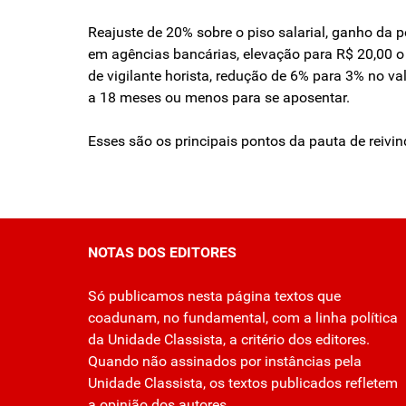
Reajuste de 20% sobre o piso salarial, ganho da p
em agências bancárias, elevação para R$ 20,00 o v
de vigilante horista, redução de 6% para 3% no va
a 18 meses ou menos para se aposentar.
Esses são os principais pontos da pauta de reivi
NOTAS DOS EDITORES
Só publicamos nesta página textos que
coadunam, no fundamental, com a linha política
da Unidade Classista, a critério dos editores.
Quando não assinados por instâncias pela
Unidade Classista, os textos publicados refletem
a opinião dos autores.