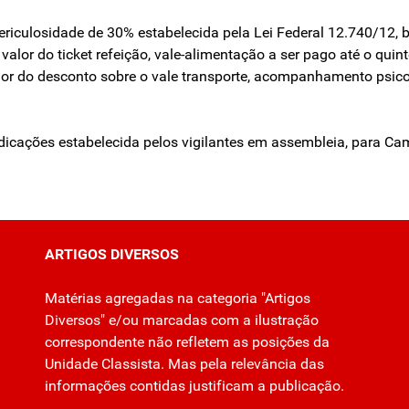
ericulosidade de 30% estabelecida pela Lei Federal 12.740/12, 
alor do ticket refeição, vale-alimentação a ser pago até o quint
lor do desconto sobre o vale transporte, acompanhamento psicoló
ndicações estabelecida pelos vigilantes em assembleia, para Ca
ARTIGOS DIVERSOS
Matérias agregadas na categoria "Artigos
Diversos" e/ou marcadas com a ilustração
correspondente não refletem as posições da
Unidade Classista. Mas pela relevância das
informações contidas justificam a publicação.