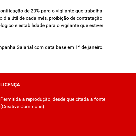
bonificação de 20% para o vigilante que trabalha
o dia útil de cada mês, proibição de contratação
gico e estabilidade para o vigilante que estiver
mpanha Salarial com data base em 1º de janeiro.
LICENÇA
Permitida a reprodução, desde que citada a fonte
(
Creative Commons
).