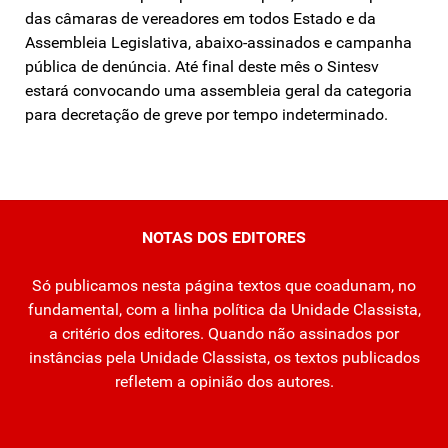
das câmaras de vereadores em todos Estado e da
Assembleia Legislativa, abaixo-assinados e campanha
pública de denúncia. Até final deste mês o Sintesv
estará convocando uma assembleia geral da categoria
para decretação de greve por tempo indeterminado.
NOTAS DOS EDITORES
Só publicamos nesta página textos que coadunam, no
fundamental, com a linha política da Unidade Classista,
a critério dos editores. Quando não assinados por
instâncias pela Unidade Classista, os textos publicados
refletem a opinião dos autores.