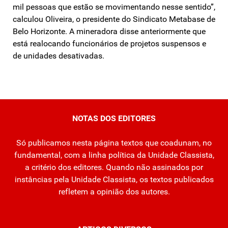
mil pessoas que estão se movimentando nesse sentido”,
calculou Oliveira, o presidente do Sindicato Metabase de
Belo Horizonte. A mineradora disse anteriormente que
está realocando funcionários de projetos suspensos e
de unidades desativadas.
NOTAS DOS EDITORES
Só publicamos nesta página textos que coadunam, no
fundamental, com a linha política da Unidade Classista,
a critério dos editores. Quando não assinados por
instâncias pela Unidade Classista, os textos publicados
refletem a opinião dos autores.