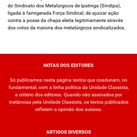
do Sindicato dos Metalúrgicos de Ipatinga (Sindipa),
ligada à famigerada Força Sindical, de ajuizar ação
contra a posse da chapa eleita legitimamente através
dos votos da maioria dos metalúrgicos sindicalizados.
NOTAS DOS EDITORES
Só publicamos nesta página textos que coadunam, no
fundamental, com a linha política da Unidade Classista,
a critério dos editores. Quando não assinados por
instâncias pela Unidade Classista, os textos publicados
refletem a opinião dos autores.
ARTIGOS DIVERSOS