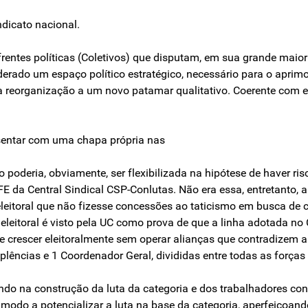
dicato nacional.
frentes políticas (Coletivos) que disputam, em sua grande maioria
siderado um espaço político estratégico, necessário para o ap
 reorganização a um novo patamar qualitativo. Coerente com est
esentar com uma chapa própria nas
 poderia, obviamente, ser flexibilizada na hipótese de haver 
 da Central Sindical CSP-Conlutas. Não era essa, entretanto, 
 eleitoral que não fizesse concessões ao taticismo em busca de 
o eleitoral é visto pela UC como prova de que a linha adotada no
de crescer eleitoralmente sem operar alianças que contradizem 
lências e 1 Coordenador Geral, divididas entre todas as forças 
o na construção da luta da categoria e dos trabalhadores contra
 modo a potencializar a luta na base da categoria, aperfeiçoan