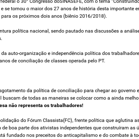
al federal o 30° Congresso doSINASEFE, com o tema “Construind
e se tornou o maior dos 27 anos de história desta importante e
) para os próximos dois anos (biênio 2016/2018).
ntura política nacional, sendo pautado nas discussões a análise
.
da auto-organização e independência política dos trabalhadore
 anos de conciliação de classes operada pelo PT.
esgotamento da política de conciliação para chegar ao governo e
l buscam de todas as maneiras se colocar como a ainda melhor 
esa não representa os trabalhadores!
idação do Fórum Classista(FC), frente política que aglutina as
de boa parte dos ativistas independentes que construíram as ú
tá fundado nos preceitos do anticapitalismo e do combate à to