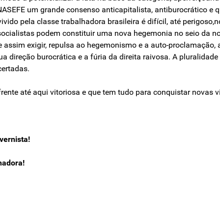
SINASEFE um grande consenso anticapitalista, antiburocrático 
do pela classe trabalhadora brasileira é difícil, até perigoso
e socialistas podem constituir uma nova hegemonia no seio da no
ade assim exigir, repulsa ao hegemonismo e a auto-proclamação,
direção burocrática e a fúria da direita raivosa. A pluralidad
certadas.
rente até aqui vitoriosa e que tem tudo para conquistar novas vi
vernista!
hadora!