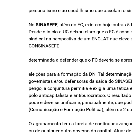
personalismo e ao caudilhismo que assolam o sin
No
SINASEFE
, além do FC, existem hoje outras 5 
Desde o início a UC deixou claro que o FC é con
sindical na perspectiva de um ENCLAT que eleve a
CONSINASEFE
determinada a defender que o FC deveria se apr
eleições para a formação da DN. Tal determinação
governistas e/ou defensoras da saída do SINASEFE
perigo, a conjuntura permitia e exigia uma tática
polo anticapitalista e antiburocrático. O resultad
pode e deve se unificar e, principalmente, que po
(Comunicação e Formação Política), além de 2 sup
O agrupamento terá a tarefa de continuar avançand
ou de qualquer outro governo do capital. Atuar de