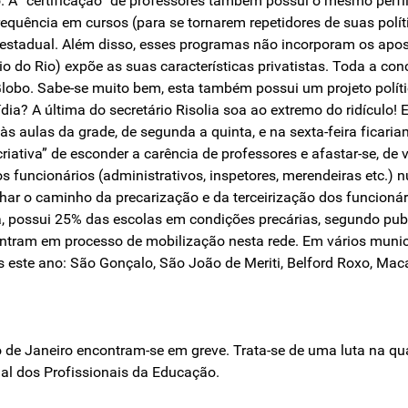
. A “certificação” de professores também possui o mesmo perfil
uência em cursos (para se tornarem repetidores de suas polític
rio estadual. Além disso, esses programas não incorporam os ap
o do Rio) expõe as suas características privatistas. Toda a co
obo. Sabe-se muito bem, esta também possui um projeto políti
? A última do secretário Risolia soa ao extremo do ridículo! E
s aulas da grade, de segunda a quinta, e na sexta-feira ficariam
iativa” de esconder a carência de professores e afastar-se, de v
s funcionários (administrativos, inspetores, merendeiras etc.
lhar o caminho da precarização e da terceirização dos funcionár
, possui 25% das escolas em condições precárias, segundo publ
contram em processo de mobilização nesta rede. Em vários muni
este ano: São Gonçalo, São João de Meriti, Belford Roxo, Macaé
 de Janeiro encontram-se em greve. Trata-se de uma luta na qua
al dos Profissionais da Educação.