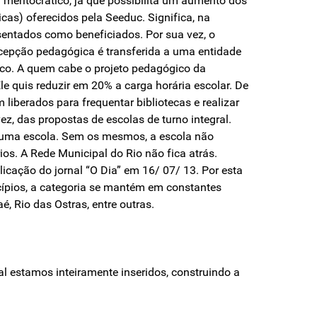
 meritocrático, já que possibilita um aumento dos
as) oferecidos pela Seeduc. Significa, na
osentados como beneficiados. Por sua vez, o
ncepção pedagógica é transferida a uma entidade
co. A quem cabe o projeto pedagógico da
le quis reduzir em 20% a carga horária escolar. De
 liberados para frequentar bibliotecas e realizar
ez, das propostas de escolas de turno integral.
) numa escola. Sem os mesmos, a escola não
ios. A Rede Municipal do Rio não fica atrás.
icação do jornal “O Dia” em 16/ 07/ 13. Por esta
cípios, a categoria se mantém em constantes
, Rio das Ostras, entre outras.
l estamos inteiramente inseridos, construindo a