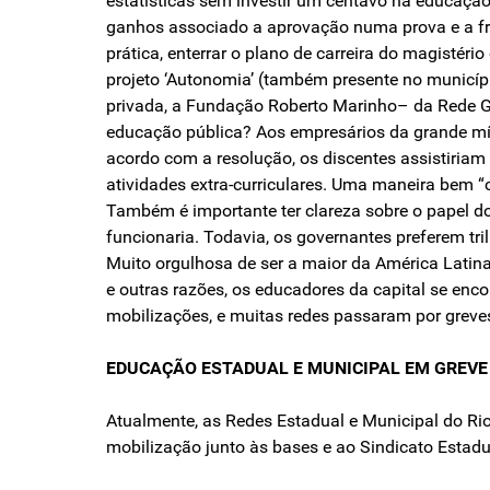
estatísticas sem investir um centavo na educação
ganhos associado a aprovação numa prova e a freq
prática, enterrar o plano de carreira do magisté
projeto ‘Autonomia’ (também presente no municípi
privada, a Fundação Roberto Marinho– da Rede Gl
educação pública? Aos empresários da grande mídia
acordo com a resolução, os discentes assistiriam à
atividades extra-curriculares. Uma maneira bem “cr
Também é importante ter clareza sobre o papel do
funcionaria. Todavia, os governantes preferem tri
Muito orgulhosa de ser a maior da América Latina
e outras razões, os educadores da capital se en
mobilizações, e muitas redes passaram por greves 
EDUCAÇÃO ESTADUAL E MUNICIPAL EM GREVE
Atualmente, as Redes Estadual e Municipal do Rio
mobilização junto às bases e ao Sindicato Estadu