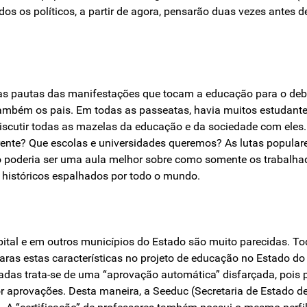
dos os políticos, a partir de agora, pensarão duas vezes antes
r as pautas das manifestações que tocam a educação para o deb
ambém os pais. Em todas as passeatas, havia muitos estudantes 
iscutir todas as mazelas da educação e da sociedade com ele
ferente? Que escolas e universidades queremos? As lutas popul
ão poderia ser uma aula melhor sobre como somente os trabalh
históricos espalhados por todo o mundo.
apital e em outros municípios do Estado são muito parecidas. T
claras estas características no projeto de educação no Estado d
adas trata-se de uma “aprovação automática” disfarçada, pois
por aprovações. Desta maneira, a Seeduc (Secretaria de Estado 